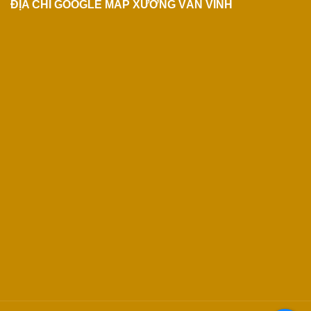
ĐỊA CHỈ GOOGLE MAP XƯỞNG VĂN VĨNH