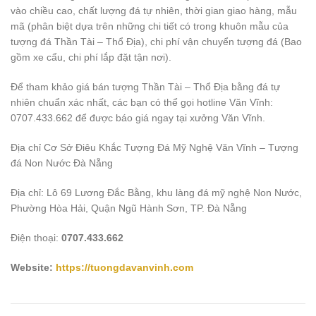
vào chiều cao, chất lượng đá tự nhiên, thời gian giao hàng, mẫu
mã (phân biệt dựa trên những chi tiết có trong khuôn mẫu của
tượng đá Thần Tài – Thổ Địa), chi phí vận chuyển tượng đá (Bao
gồm xe cẩu, chi phí lắp đặt tận nơi).
Để tham khảo giá bán tượng Thần Tài – Thổ Địa bằng đá tự
nhiên chuẩn xác nhất, các bạn có thể gọi hotline Văn Vĩnh:
0707.433.662 để được báo giá ngay tại xưởng Văn Vĩnh.
Địa chỉ Cơ Sở Điêu Khắc Tượng Đá Mỹ Nghệ Văn Vĩnh – Tượng
đá Non Nước Đà Nẵng
Địa chỉ: Lô 69 Lương Đắc Bằng, khu làng đá mỹ nghệ Non Nước,
Phường Hòa Hải, Quận Ngũ Hành Sơn, TP. Đà Nẵng
Điện thoại:
0707.433.662
Website:
https://tuongdavanvinh.com