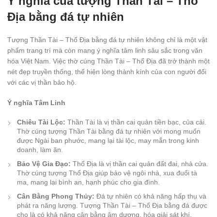
Ý nghĩa của tượng Thần Tài – Thổ
Địa bằng đá tự nhiên
Tượng Thần Tài – Thổ Địa bằng đá tự nhiên không chỉ là một vật
phẩm trang trí mà còn mang ý nghĩa tâm linh sâu sắc trong văn
hóa Việt Nam. Việc thờ cúng Thần Tài – Thổ Địa đã trở thành một
nét đẹp truyền thống, thể hiện lòng thành kính của con người đối
với các vị thần bảo hộ.
Ý nghĩa Tâm Linh
Chiêu Tài Lộc:
Thần Tài là vị thần cai quản tiền bạc, của cải.
Thờ cúng tượng Thần Tài bằng đá tự nhiên với mong muốn
được Ngài ban phước, mang lại tài lộc, may mắn trong kinh
doanh, làm ăn.
Bảo Vệ Gia Đạo:
Thổ Địa là vị thần cai quản đất đai, nhà cửa.
Thờ cúng tượng Thổ Địa giúp bảo vệ ngôi nhà, xua đuổi tà
ma, mang lại bình an, hạnh phúc cho gia đình.
Cân Bằng Phong Thủy:
Đá tự nhiên có khả năng hấp thụ và
phát ra năng lượng. Tượng Thần Tài – Thổ Địa bằng đá được
cho là có khả năng cân bằng âm dương, hóa giải sát khí,