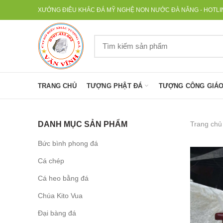
XƯỞNG ĐIÊU KHẮC ĐÁ MỸ NGHỆ NON NƯỚC ĐÀ NẴNG - HOTLINE
TRANG CHỦ
TƯỢNG PHẬT ĐÁ
TƯỢNG CÔNG GIÁO
Trang chủ
DANH MỤC SẢN PHẨM
Bức bình phong đá
Cá chép
Cá heo bằng đá
Chúa Kito Vua
Đại bàng đá