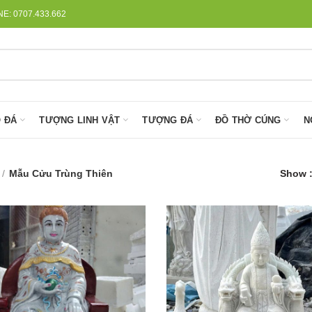
: 0707.433.662
 ĐÁ
TƯỢNG LINH VẬT
TƯỢNG ĐÁ
ĐỒ THỜ CÚNG
N
Mẫu Cửu Trùng Thiên
Show