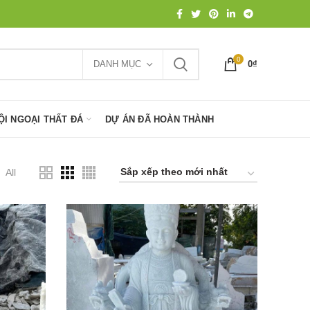
0
DANH MỤC
0
₫
ỘI NGOẠI THẤT ĐÁ
DỰ ÁN ĐÃ HOÀN THÀNH
All