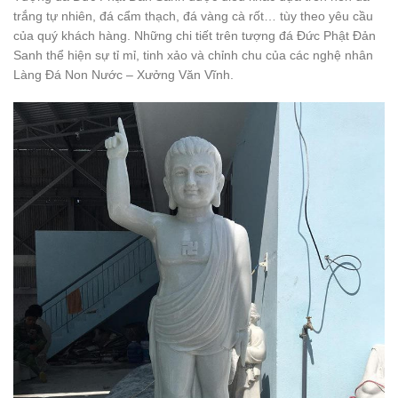
trắng tự nhiên, đá cẩm thạch, đá vàng cà rốt… tùy theo yêu cầu
của quý khách hàng. Những chi tiết trên tượng đá Đức Phật Đản
Sanh thể hiện sự tỉ mỉ, tinh xảo và chỉnh chu của các nghệ nhân
Làng Đá Non Nước – Xưởng Văn Vĩnh.