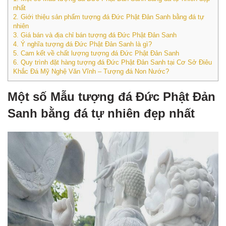
nhất
2.
Giới thiệu sản phẩm tượng đá Đức Phật Đản Sanh bằng đá tự
nhiên
3.
Giá bán và địa chỉ bán tượng đá Đức Phật Đản Sanh
4.
Ý nghĩa tượng đá Đức Phật Đản Sanh là gì?
5.
Cam kết về chất lượng tượng đá Đức Phật Đản Sanh
6.
Quy trình đặt hàng tượng đá Đức Phật Đản Sanh tại Cơ Sở Điêu
Khắc Đá Mỹ Nghệ Văn Vĩnh – Tượng đá Non Nước?
Một số Mẫu tượng đá Đức Phật Đản
Sanh bằng đá tự nhiên đẹp nhất