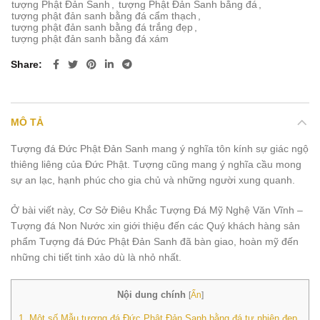
tượng Phật Đản Sanh
,
tượng Phật Đản Sanh bằng đá
,
tượng phật đản sanh bằng đá cẩm thạch
,
tượng phật đản sanh bằng đá trắng đẹp
,
tượng phật đản sanh bằng đá xám
Share
MÔ TẢ
Tượng đá Đức Phật Đản Sanh mang ý nghĩa tôn kính sự giác ngộ
thiêng liêng của Đức Phật. Tượng cũng mang ý nghĩa cầu mong
sự an lạc, hạnh phúc cho gia chủ và những người xung quanh.
Ở bài viết này, Cơ Sở Điêu Khắc Tượng Đá Mỹ Nghệ Văn Vĩnh –
Tượng đá Non Nước xin giới thiệu đến các Quý khách hàng sản
phẩm Tượng đá Đức Phật Đản Sanh đã bàn giao, hoàn mỹ đến
những chi tiết tinh xảo dù là nhỏ nhất.
Nội dung chính
[
Ẩn
]
1.
Một số Mẫu tượng đá Đức Phật Đản Sanh bằng đá tự nhiên đẹp