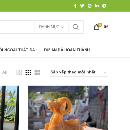
0
DANH MỤC
0
₫
ỘI NGOẠI THẤT ĐÁ
DỰ ÁN ĐÃ HOÀN THÀNH
All