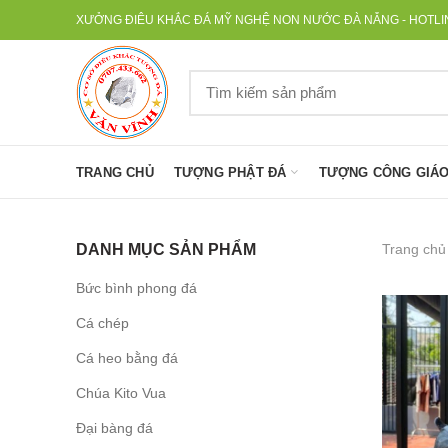
XƯỞNG ĐIÊU KHẮC ĐÁ MỸ NGHỆ NON NƯỚC ĐÀ NẴNG - HOTLINE
TRANG CHỦ
TƯỢNG PHẬT ĐÁ
TƯỢNG CÔNG GIÁO
Trang chủ
DANH MỤC SẢN PHẨM
Bức bình phong đá
Cá chép
Cá heo bằng đá
Chúa Kito Vua
Đại bàng đá