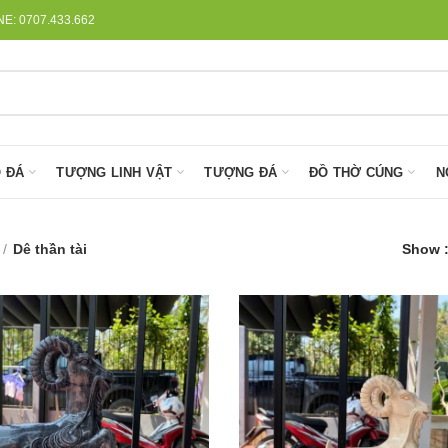
: 0707.433.662
 ĐÁ
TƯỢNG LINH VẬT
TƯỢNG ĐÁ
ĐỒ THỜ CÚNG
N
Dê thần tài
Show