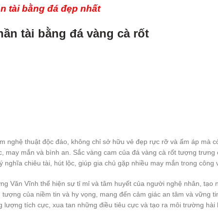
 tài bằng đá đẹp nhất
ần tài bằng đá vàng cà rốt
ẩm nghệ thuật độc đáo, không chỉ sở hữu vẻ đẹp rực rỡ và ấm áp mà c
, may mắn và bình an. Sắc vàng cam của đá vàng cà rốt tượng trưng c
nghĩa chiêu tài, hút lộc, giúp gia chủ gặp nhiều may mắn trong công 
g Văn Vĩnh thể hiện sự tỉ mỉ và tâm huyết của người nghệ nhân, tạo
u tượng của niềm tin và hy vọng, mang đến cảm giác an tâm và vững tin
lượng tích cực, xua tan những điều tiêu cực và tạo ra môi trường hài