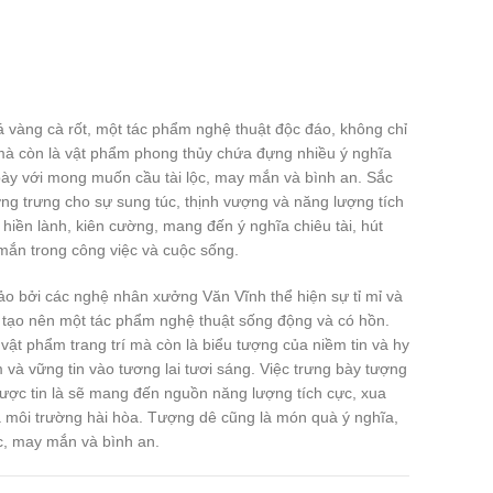
 vàng cà rốt, một tác phẩm nghệ thuật độc đáo, không chỉ
mà còn là vật phẩm phong thủy chứa đựng nhiều ý nghĩa
bày với mong muốn cầu tài lộc, may mắn và bình an. Sắc
ng trưng cho sự sung túc, thịnh vượng và năng lượng tích
hiền lành, kiên cường, mang đến ý nghĩa chiêu tài, hút
 mắn trong công việc và cuộc sống.
o bởi các nghệ nhân xưởng Văn Vĩnh thể hiện sự tỉ mỉ và
 tạo nên một tác phẩm nghệ thuật sống động và có hồn.
ật phẩm trang trí mà còn là biểu tượng của niềm tin và hy
và vững tin vào tương lai tươi sáng. Việc trưng bày tượng
được tin là sẽ mang đến nguồn năng lượng tích cực, xua
ra môi trường hài hòa. Tượng dê cũng là món quà ý nghĩa,
lộc, may mắn và bình an.