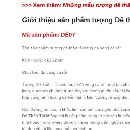
>>> Xem thêm
:
Những mẫu tượng dê thần
Giới thiệu sản phẩm tượng Dê th
Mã sản phẩm: DÊ07
Tên sản phẩm: tượng dê thần tài bằng đá vàng cà rốt
Kích thước: cao 22 cm
Chất liệu: đá vàng cà rốt
Tượng Dê Thần Tài chế tác từ đá vàng cà rốt, một tác ph
lành, được ưa chuộng trưng bày với mong muốn cầu tài lộc
hợp cùng hình tượng dê hiền lành, kiên cường, mang đến ý 
Các đường nét chạm khắc tinh xảo bởi các nghệ nhân xưởn
Dê Thần Tài không chỉ là vật phẩm trang trí mà còn là biể
nhà hoặc nơi làm việc được tin là sẽ mang đến nguồn năng 
tốt đẹp về tài lộc, may mắn và bình an.