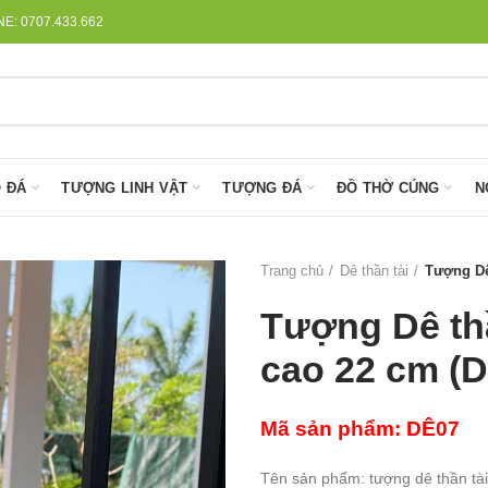
: 0707.433.662
 ĐÁ
TƯỢNG LINH VẬT
TƯỢNG ĐÁ
ĐỒ THỜ CÚNG
N
Trang chủ
Dê thần tài
Tượng Dê 
Tượng Dê thầ
cao 22 cm (
Mã sản phẩm: DÊ07
Tên sản phẩm: tượng dê thần tài