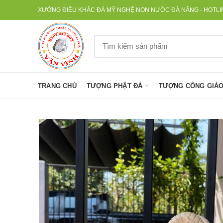
XƯỞNG ĐIÊU KHẮC ĐÁ MỸ NGHỆ NON NƯỚC ĐÀ NẴNG - HOTLINE
TRANG CHỦ
TƯỢNG PHẬT ĐÁ
TƯỢNG CÔNG GIÁO