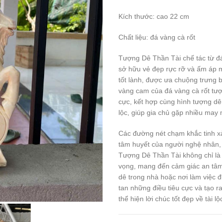
Kích thước: cao 22 cm
Chất liệu: đá vàng cà rốt
Tượng Dê Thần Tài chế tác từ đá
sở hữu vẻ đẹp rực rỡ và ấm áp 
tốt lành, được ưa chuộng trưng 
vàng cam của đá vàng cà rốt tượ
cực, kết hợp cùng hình tượng dê 
lộc, giúp gia chủ gặp nhiều may
Các đường nét chạm khắc tinh xả
tâm huyết của người nghệ nhân,
Tượng Dê Thần Tài không chỉ là v
vọng, mang đến cảm giác an tâm 
dê trong nhà hoặc nơi làm việc 
tan những điều tiêu cực và tạo 
thể hiện lời chúc tốt đẹp về tài 