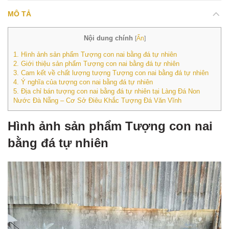
MÔ TẢ
Nội dung chính
[
Ẩn
]
1.
Hình ảnh sản phẩm Tượng con nai bằng đá tự nhiên
2.
Giới thiệu sản phẩm Tượng con nai bằng đá tự nhiên
3.
Cam kết về chất lượng tượng Tượng con nai bằng đá tự nhiên
4.
Ý nghĩa của tượng con nai bằng đá tự nhiên
5.
Địa chỉ bán tượng con nai bằng đá tự nhiên tại Làng Đá Non
Nước Đà Nẵng – Cơ Sở Điêu Khắc Tượng Đá Văn Vĩnh
Hình ảnh sản phẩm Tượng con nai
bằng đá tự nhiên