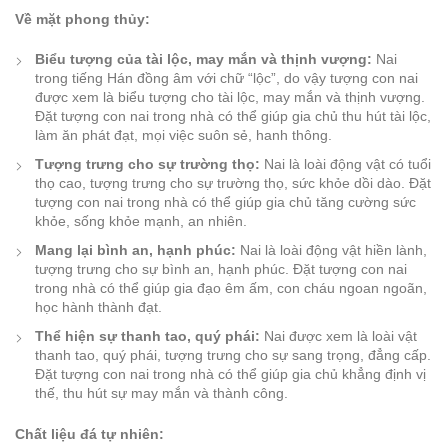
Về mặt phong thủy:
Biểu tượng của tài lộc, may mắn và thịnh vượng:
Nai
trong tiếng Hán đồng âm với chữ “lộc”, do vậy tượng con nai
được xem là biểu tượng cho tài lộc, may mắn và thịnh vượng.
Đặt tượng con nai trong nhà có thể giúp gia chủ thu hút tài lộc,
làm ăn phát đạt, mọi việc suôn sẻ, hanh thông.
Tượng trưng cho sự trường thọ:
Nai là loài động vật có tuổi
thọ cao, tượng trưng cho sự trường thọ, sức khỏe dồi dào. Đặt
tượng con nai trong nhà có thể giúp gia chủ tăng cường sức
khỏe, sống khỏe mạnh, an nhiên.
Mang lại bình an, hạnh phúc:
Nai là loài động vật hiền lành,
tượng trưng cho sự bình an, hạnh phúc. Đặt tượng con nai
trong nhà có thể giúp gia đạo êm ấm, con cháu ngoan ngoãn,
học hành thành đạt.
Thể hiện sự thanh tao, quý phái:
Nai được xem là loài vật
thanh tao, quý phái, tượng trưng cho sự sang trọng, đẳng cấp.
Đặt tượng con nai trong nhà có thể giúp gia chủ khẳng định vị
thế, thu hút sự may mắn và thành công.
Chất liệu đá tự nhiên: