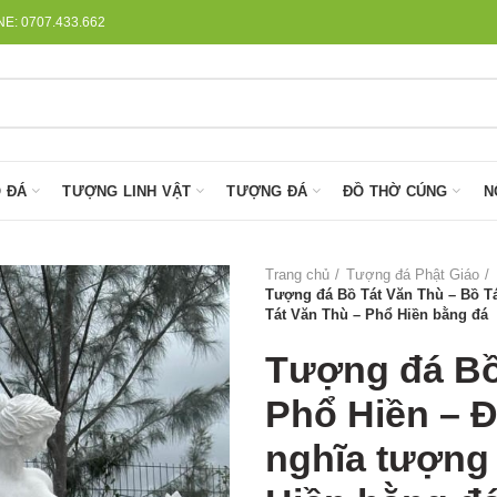
: 0707.433.662
 ĐÁ
TƯỢNG LINH VẬT
TƯỢNG ĐÁ
ĐỒ THỜ CÚNG
N
Trang chủ
Tượng đá Phật Giáo
Tượng đá Bồ Tát Văn Thù – Bồ Tá
Tát Văn Thù – Phổ Hiền bằng đá
Tượng đá Bồ
Phổ Hiền – Đ
nghĩa tượng