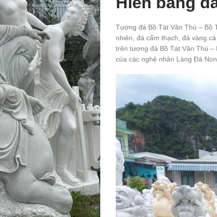
Hiền bằng đ
Tượng đá Bồ Tát Văn Thù – Bồ T
nhiên, đá cẩm thạch, đá vàng cà
trên tượng đá Bồ Tát Văn Thù – B
của các nghệ nhân Làng Đá Non