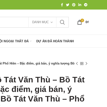
0
DANH MỤC
0
₫
ỘI NGOẠI THẤT ĐÁ
DỰ ÁN ĐÃ HOÀN THÀNH
t Phổ Hiền – Đặc điểm, giá bán, ý nghĩa tượng Bồ
 Tát Văn Thù – Bồ Tát
ặc điểm, giá bán, ý
 Bồ Tát Văn Thù – Phổ