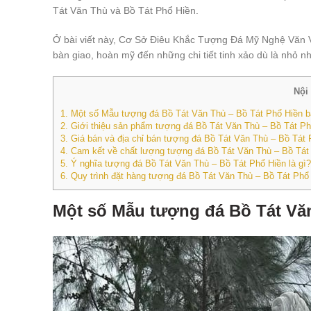
Tát Văn Thù và Bồ Tát Phổ Hiền.
Ở bài viết này, Cơ Sở Điêu Khắc Tượng Đá Mỹ Nghệ Văn 
bàn giao, hoàn mỹ đến những chi tiết tinh xảo dù là nhỏ nh
Nội
1.
Một số Mẫu tượng đá Bồ Tát Văn Thù – Bồ Tát Phổ Hiền bằ
2.
Giới thiệu sản phẩm tượng đá Bồ Tát Văn Thù – Bồ Tát Ph
3.
Giá bán và địa chỉ bán tượng đá Bồ Tát Văn Thù – Bồ Tát 
4.
Cam kết về chất lượng tượng đá Bồ Tát Văn Thù – Bồ Tát
5.
Ý nghĩa tượng đá Bồ Tát Văn Thù – Bồ Tát Phổ Hiền là gì?
6.
Quy trình đặt hàng tượng đá Bồ Tát Văn Thù – Bồ Tát Ph
Một số Mẫu tượng đá Bồ Tát Văn