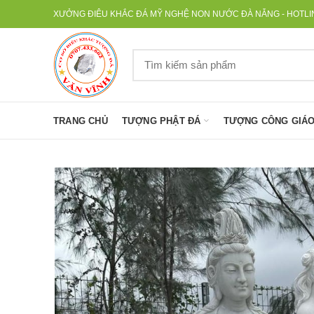
XƯỞNG ĐIÊU KHẮC ĐÁ MỸ NGHỆ NON NƯỚC ĐÀ NẴNG - HOTLINE
TRANG CHỦ
TƯỢNG PHẬT ĐÁ
TƯỢNG CÔNG GIÁO