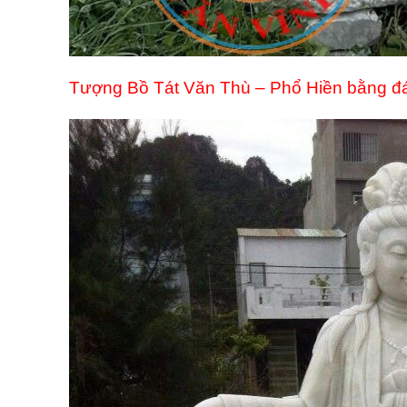
Tượng Bồ Tát Văn Thù – Phổ Hiền bằng đá