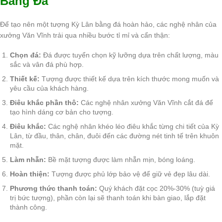
Bằng Đá
Để tạo nên một tượng Kỳ Lân bằng đá hoàn hảo, các nghệ nhân của
xưởng Văn Vĩnh trải qua nhiều bước tỉ mỉ và cẩn thận:
Chọn đá:
Đá được tuyển chọn kỹ lưỡng dựa trên chất lượng, màu
sắc và vân đá phù hợp.
Thiết kế:
Tượng được thiết kế dựa trên kích thước mong muốn và
yêu cầu của khách hàng.
Điêu khắc phần thô:
Các nghệ nhân xưởng Văn Vĩnh cắt đá để
tạo hình dáng cơ bản cho tượng.
Điêu khắc:
Các nghệ nhân khéo léo điêu khắc từng chi tiết của Kỳ
Lân, từ đầu, thân, chân, đuôi đến các đường nét tinh tế trên khuôn
mặt.
Làm nhẵn:
Bề mặt tượng được làm nhẵn mịn, bóng loáng.
Hoàn thiện:
Tượng được phủ lớp bảo vệ để giữ vẻ đẹp lâu dài.
Phương thức thanh toán:
Quý khách đặt cọc 20%-30% (tuỳ giá
trị bức tượng), phần còn lại sẽ thanh toán khi bàn giao, lắp đặt
thành công.