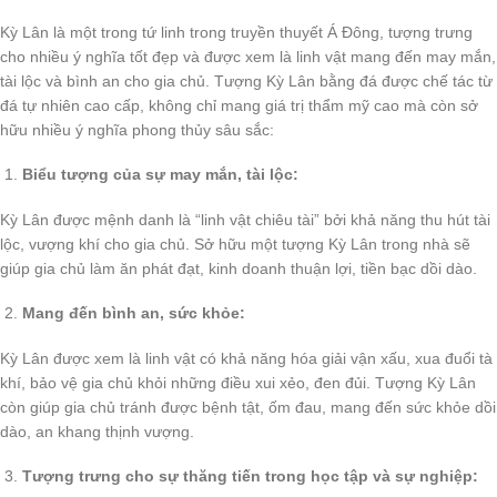
Kỳ Lân là một trong tứ linh trong truyền thuyết Á Đông, tượng trưng
cho nhiều ý nghĩa tốt đẹp và được xem là linh vật mang đến may mắn,
tài lộc và bình an cho gia chủ. Tượng Kỳ Lân bằng đá được chế tác từ
đá tự nhiên cao cấp, không chỉ mang giá trị thẩm mỹ cao mà còn sở
hữu nhiều ý nghĩa phong thủy sâu sắc:
Biểu tượng của sự may mắn, tài lộc:
Kỳ Lân được mệnh danh là “linh vật chiêu tài” bởi khả năng thu hút tài
lộc, vượng khí cho gia chủ. Sở hữu một tượng Kỳ Lân trong nhà sẽ
giúp gia chủ làm ăn phát đạt, kinh doanh thuận lợi, tiền bạc dồi dào.
Mang đến bình an, sức khỏe:
Kỳ Lân được xem là linh vật có khả năng hóa giải vận xấu, xua đuổi tà
khí, bảo vệ gia chủ khỏi những điều xui xẻo, đen đủi. Tượng Kỳ Lân
còn giúp gia chủ tránh được bệnh tật, ốm đau, mang đến sức khỏe dồi
dào, an khang thịnh vượng.
Tượng trưng cho sự thăng tiến trong học tập và sự nghiệp: