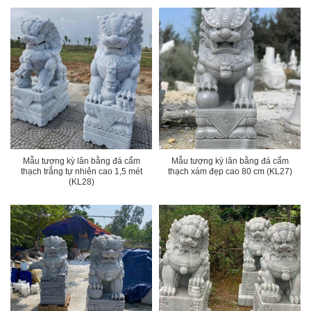
Mẫu tượng kỳ lân bằng đá cẩm
Mẫu tượng kỳ lân bằng đá cẩm
thạch trắng tự nhiên cao 1,5 mét
thạch xám đẹp cao 80 cm (KL27)
(KL28)