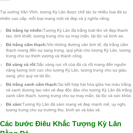
Tại xưởng Văn Vĩnh, tượng Kỳ Lân được chế tác từ nhiều loại đá tự
nhiên cao cấp, mỗi loại mang một vẻ đẹp và ý nghĩa riêng:
Đá trắng tự nhiên:
Tượng Kỳ Lân đá trắng toát lên vẻ đẹp thanh
tao, tinh khiết, tượng trưng cho sự may mắn, tài lộc và bình an.
Đá trắng cẩm thạch:
Với những đường vân tinh tế, đá trắng cẩm
thạch mang đến sự sang trọng, quý phái cho tượng Kỳ Lân, tượng
trưng cho sự thịnh vượng và thành công.
Đá vàng cà rốt:
Sắc vàng rực rỡ của đá cà rốt mang đến nguồn
năng lượng tích cực cho tượng Kỳ Lân, tượng trưng cho sự giàu
sang, phú quý và tài lộc.
Đá trắng xanh cẩm thạch:
Sự kết hợp hài hòa giữa hai màu trắng
và xanh dương tạo nên vẻ đẹp độc đáo cho tượng Kỳ Lân đá trắng
xanh cẩm thạch, tượng trưng cho sự may mắn, tài lộc và sức khỏe.
Đá xám:
Tượng Kỳ Lân đá xám mang vẻ đẹp mạnh mẽ, uy nghi,
tượng trưng cho sự trường thọ, bình an và bảo vệ.
Các bước Điêu Khắc Tượng Kỳ Lân