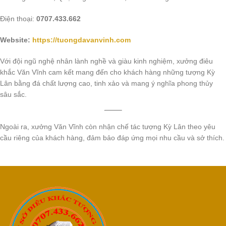
Điện thoại:
0707.433.662
Website:
https://tuongdavanvinh.com
Với đội ngũ nghệ nhân lành nghề và giàu kinh nghiệm, xưởng điêu
khắc Văn Vĩnh cam kết mang đến cho khách hàng những tượng Kỳ
Lân bằng đá chất lượng cao, tinh xảo và mang ý nghĩa phong thủy
sâu sắc.
Ngoài ra, xưởng Văn Vĩnh còn nhận chế tác tượng Kỳ Lân theo yêu
cầu riêng của khách hàng, đảm bảo đáp ứng mọi nhu cầu và sở thích.