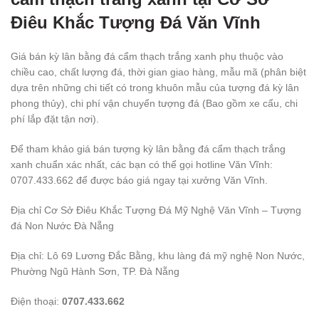
Điêu Khắc Tượng Đá Văn Vĩnh
Giá bán kỳ lân bằng đá cẩm thạch trắng xanh phụ thuộc vào
chiều cao, chất lượng đá, thời gian giao hàng, mẫu mã (phân biệt
dựa trên những chi tiết có trong khuôn mẫu của tượng đá kỳ lân
phong thủy), chi phí vận chuyển tượng đá (Bao gồm xe cẩu, chi
phí lắp đặt tận nơi).
Để tham khảo giá bán tượng kỳ lân bằng đá cẩm thạch trắng
xanh chuẩn xác nhất, các bạn có thể gọi hotline Văn Vĩnh:
0707.433.662 để được báo giá ngay tại xưởng Văn Vĩnh.
Địa chỉ Cơ Sở Điêu Khắc Tượng Đá Mỹ Nghệ Văn Vĩnh – Tượng
đá Non Nước Đà Nẵng
Địa chỉ: Lô 69 Lương Đắc Bằng, khu làng đá mỹ nghệ Non Nước,
Phường Ngũ Hành Sơn, TP. Đà Nẵng
Điện thoại:
0707.433.662