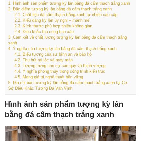
1.
Hình ảnh sản phẩm tượng kỳ lân bằng đá cẩm thạch trắng xanh
2.
Đặc điểm tượng kỳ lân bằng đá cẩm thạch trắng xanh
2.1.
Chất liệu đá cẩm thạch trắng xanh tự nhiên cao cấp
2.2.
Kiểu dáng kỳ lân uy nghi – mạnh mẽ
2.3.
Kích thước phù hợp nhiều không gian
2.4.
Điêu khắc thủ công tinh xảo
3.
Cam kết về chất lượng tượng kỳ lân bằng đá cẩm thạch trắng
xanh
4.
Ý nghĩa của tượng kỳ lân bằng đá cẩm thạch trắng xanh
4.1.
Biểu tượng của sự bình an và bảo hộ
4.2.
Thu hút tài lộc và may mắn
4.3.
Tượng trưng cho sự cao quý và thịnh vượng
4.4.
Ý nghĩa phong thủy trong công trình kiến trúc
4.5.
Mang giá trị nghệ thuật bền vững
5.
Địa chỉ bán tượng kỳ lân bằng đá cẩm thạch trắng xanh tại Cơ
Sở Điêu Khắc Tượng Đá Văn Vĩnh
Hình ảnh sản phẩm tượng kỳ lân
bằng đá cẩm thạch trắng xanh