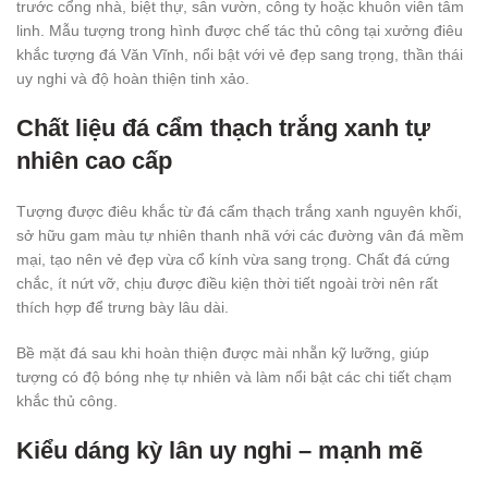
trước cổng nhà, biệt thự, sân vườn, công ty hoặc khuôn viên tâm
linh. Mẫu tượng trong hình được chế tác thủ công tại xưởng điêu
khắc tượng đá Văn Vĩnh, nổi bật với vẻ đẹp sang trọng, thần thái
uy nghi và độ hoàn thiện tinh xảo.
Chất liệu đá cẩm thạch trắng xanh tự
nhiên cao cấp
Tượng được điêu khắc từ đá cẩm thạch trắng xanh nguyên khối,
sở hữu gam màu tự nhiên thanh nhã với các đường vân đá mềm
mại, tạo nên vẻ đẹp vừa cổ kính vừa sang trọng. Chất đá cứng
chắc, ít nứt vỡ, chịu được điều kiện thời tiết ngoài trời nên rất
thích hợp để trưng bày lâu dài.
Bề mặt đá sau khi hoàn thiện được mài nhẵn kỹ lưỡng, giúp
tượng có độ bóng nhẹ tự nhiên và làm nổi bật các chi tiết chạm
khắc thủ công.
Kiểu dáng kỳ lân uy nghi – mạnh mẽ