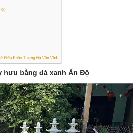
 Độ
 Sở Điêu Khắc Tượng Đá Văn Vĩnh
ỳ hưu bằng đá xanh Ấn Độ