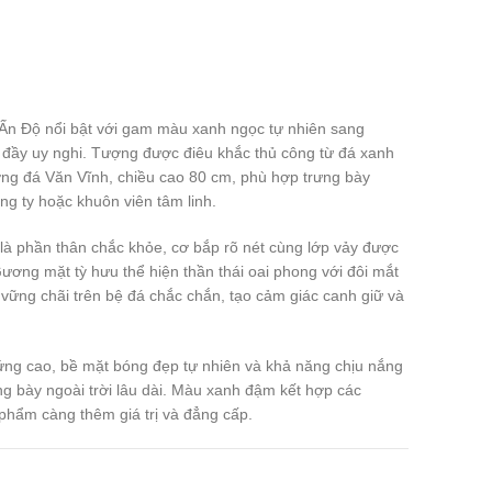
Ấn Độ nổi bật với gam màu xanh ngọc tự nhiên sang
đầy uy nghi. Tượng được điêu khắc thủ công từ đá xanh
ng đá Văn Vĩnh, chiều cao 80 cm, phù hợp trưng bày
ông ty hoặc khuôn viên tâm linh.
 là phần thân chắc khỏe, cơ bắp rõ nét cùng lớp vảy được
ương mặt tỳ hưu thể hiện thần thái oai phong với đôi mắt
 vững chãi trên bệ đá chắc chắn, tạo cảm giác canh giữ và
ứng cao, bề mặt bóng đẹp tự nhiên và khả năng chịu nắng
ng bày ngoài trời lâu dài. Màu xanh đậm kết hợp các
phẩm càng thêm giá trị và đẳng cấp.