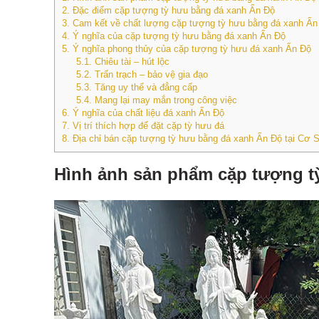
2.
Đặc điểm cặp tượng tỳ hưu bằng đá xanh Ấn Độ
3.
Cam kết về chất lượng cặp tượng tỳ hưu bằng đá xanh Ấn
4.
Ý nghĩa của cặp tượng tỳ hưu bằng đá xanh Ấn Độ
5.
Ý nghĩa phong thủy của cặp tượng tỳ hưu đá xanh Ấn Độ
5.1.
Chiêu tài – hút lộc
5.2.
Trấn trạch – bảo vệ gia đạo
5.3.
Tăng uy thế và đẳng cấp
5.4.
Mang lại may mắn trong công việc
6.
Ý nghĩa của chất liệu đá xanh Ấn Độ
7.
Vị trí thích hợp để đặt cặp tỳ hưu đá
8.
Địa chỉ bán cặp tượng tỳ hưu bằng đá xanh Ấn Độ tại Cơ
Hình ảnh sản phẩm cặp tượng t