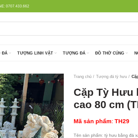
: 0707.433.662
 ĐÁ
TƯỢNG LINH VẬT
TƯỢNG ĐÁ
ĐỒ THỜ CÚNG
N
Trang chủ
Tượng đá tỳ hưu
Cặp
Cặp Tỳ Hưu 
cao 80 cm (
Mã sản phẩm
:
TH29
Tên sản phẩm: tỳ hưu bằng đá 