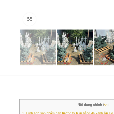
Click to enlarge
Nội dung chính
[
Ẩn
]
1.
Hình ảnh sản phẩm cặp tượng tỳ hưu bằng đá xanh Ấn Độ