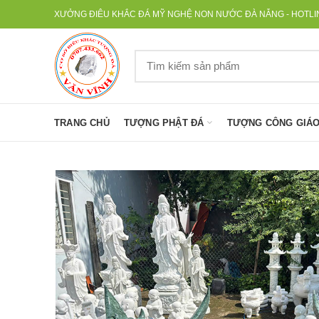
XƯỞNG ĐIÊU KHẮC ĐÁ MỸ NGHỆ NON NƯỚC ĐÀ NẴNG - HOTLINE
TRANG CHỦ
TƯỢNG PHẬT ĐÁ
TƯỢNG CÔNG GIÁO