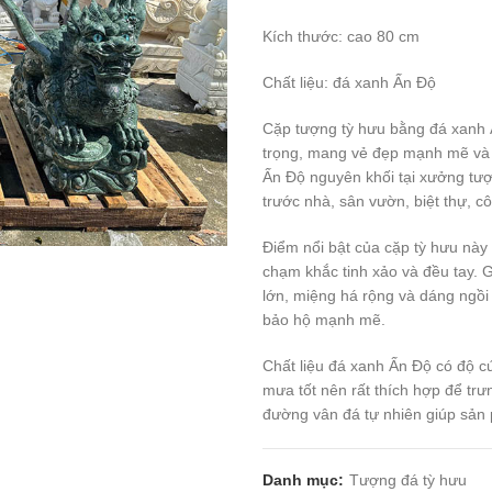
Kích thước: cao 80 cm
Chất liệu: đá xanh Ấn Độ
Cặp tượng tỳ hưu bằng đá xanh 
trọng, mang vẻ đẹp mạnh mẽ và 
Ấn Độ nguyên khối tại xưởng tượ
trước nhà, sân vườn, biệt thự, c
Điểm nổi bật của cặp tỳ hưu này
chạm khắc tinh xảo và đều tay. G
lớn, miệng há rộng và dáng ngồi
bảo hộ mạnh mẽ.
Chất liệu đá xanh Ấn Độ có độ c
mưa tốt nên rất thích hợp để trư
đường vân đá tự nhiên giúp sản 
Danh mục:
Tượng đá tỳ hưu