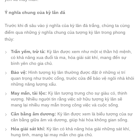
Ý nghĩa chung của kỳ lân đá
Trước khi đi sâu vào ý nghĩa của kỳ lân đá trắng, chúng ta cùng
điểm qua những ý nghĩa chung của tượng kỳ lân trong phong
thủy:
Trấn yểm, trừ tà:
Kỳ lân được xem như một vị thần hộ mệnh,
có khả năng xua đuổi tà ma, hóa giải sát khí, mang đến sự
bình yên cho gia chủ.
Bảo vệ:
Hình tượng kỳ lân thường được đặt ở những vị trí
quan trọng như trước cổng, trước cửa để bảo vệ ngôi nhà khỏi
những năng lượng xấu.
May mắn, tài lộc:
Kỳ lân tượng trưng cho sự giàu có, thịnh
vượng. Nhiều người tin rằng việc sở hữu tượng kỳ lân sẽ
mang lại nhiều may mắn trong công việc và cuộc sống.
Cân bằng âm dương:
Kỳ lân được xem là biểu tượng của sự
cân bằng giữa âm và dương, giúp hài hòa không gian sống.
Hóa giải sát khí:
Kỳ lân có khả năng hóa giải những sát khí,
hung tinh, mang lại may mắn cho gia chủ.