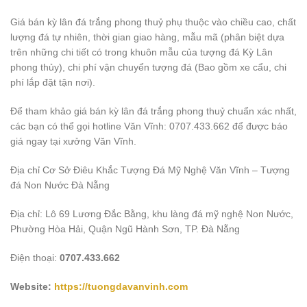
Giá bán kỳ lân đá trắng phong thuỷ phụ thuộc vào chiều cao, chất
lượng đá tự nhiên, thời gian giao hàng, mẫu mã (phân biệt dựa
trên những chi tiết có trong khuôn mẫu của tượng đá Kỳ Lân
phong thủy), chi phí vận chuyển tượng đá (Bao gồm xe cẩu, chi
phí lắp đặt tận nơi).
Để tham khảo giá bán kỳ lân đá trắng phong thuỷ chuẩn xác nhất,
các bạn có thể gọi hotline Văn Vĩnh: 0707.433.662 để được báo
giá ngay tại xưởng Văn Vĩnh.
Địa chỉ Cơ Sở Điêu Khắc Tượng Đá Mỹ Nghệ Văn Vĩnh – Tượng
đá Non Nước Đà Nẵng
Địa chỉ: Lô 69 Lương Đắc Bằng, khu làng đá mỹ nghệ Non Nước,
Phường Hòa Hải, Quận Ngũ Hành Sơn, TP. Đà Nẵng
Điện thoại:
0707.433.662
Website:
https://tuongdavanvinh.com