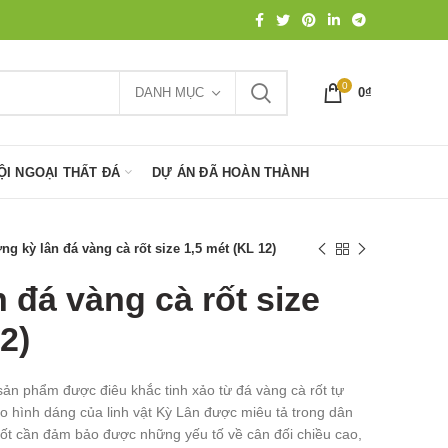
0
DANH MỤC
0
₫
ỘI NGOẠI THẤT ĐÁ
DỰ ÁN ĐÃ HOÀN THÀNH
ng kỳ lân đá vàng cà rốt size 1,5 mét (KL 12)
 đá vàng cà rốt size
2)
sản phẩm được điêu khắc tinh xảo từ đá vàng cà rốt tự
eo hình dáng của linh vật Kỳ Lân được miêu tả trong dân
ốt cần đảm bảo được những yếu tố về cân đối chiều cao,