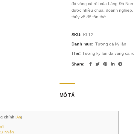
đá vàng cà rốt của Làng Đá Non
được nhiều chùa, doanh nghiệp, 
thủy về để tôn thờ.
SKU:
KL12
Danh mục:
Tượng đá kỳ lân
Thẻ:
Tượng kỳ lân đá vàng cà rố
Share
MÔ TẢ
g chính
[
Ẩn
]
mét
tự nhiên