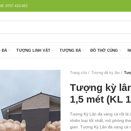
: 0707.433.662
 ĐÁ
TƯỢNG LINH VẬT
TƯỢNG ĐÁ
ĐỒ THỜ CÚNG
N
Trang chủ
Tượng đá kỳ lân
Tượ
Tượng kỳ lân
1,5 mét (KL 1
Tượng Kỳ Lân đá vàng cà rốt là 
nhiên loại tốt nhất, mô phỏng th
gian. Tượng Kỳ Lân đá vàng cà r