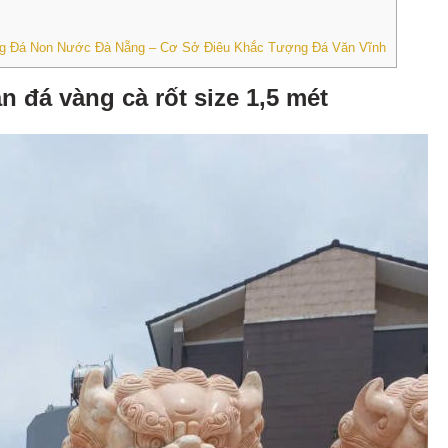
 Làng Đá Non Nước Đà Nẵng – Cơ Sở Điêu Khắc Tượng Đá Văn Vĩnh
 đá vàng cà rốt size 1,5 mét