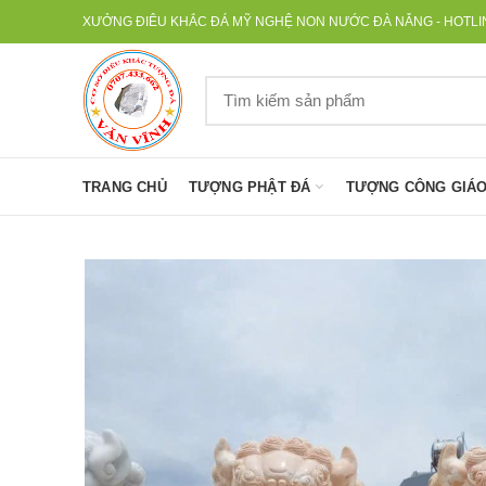
XƯỞNG ĐIÊU KHẮC ĐÁ MỸ NGHỆ NON NƯỚC ĐÀ NẴNG - HOTLINE
TRANG CHỦ
TƯỢNG PHẬT ĐÁ
TƯỢNG CÔNG GIÁO