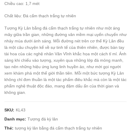
Chiều cao: 1,7 mét
Chất liệu: Đá cẩm thạch trắng tự nhiên
Tượng Kỳ Lân bằng đá cẩm thạch trắng tự nhiên như một áng
mây giữa trần gian, những đường vân mềm mại uyển chuyển như
nhảy múa dưới ánh sáng. Mỗi đường nét trên cơ thể Kỳ Lân đều
là một câu chuyện kể về sự tinh tế của thiên nhiên, được bàn tay
tài hoa của các nghệ nhân Văn Vĩnh khắc họa một cách tỉ mỉ. Ánh
sáng khi chiếu vào tượng, xuyên qua những lớp đá mỏng manh,
tạo nên những hiệu ứng lung linh huyền ảo, như mời gọi người
xem khám phá một thế giới thần tiên. Mỗi một bức tượng Kỳ Lân
không chỉ đơn thuần là một tác phẩm điêu khắc mà còn là một tác
phẩm nghệ thuật độc đáo, mang đậm dấu ấn của thời gian và
không gian.
SKU:
KL43
Danh mục:
Tượng đá kỳ lân
Thẻ:
tượng kỳ lân bằng đá cẩm thạch trắng tự nhiên