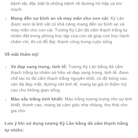
bệnh tật, đặc biệt là những bệnh về đường hô hấp và tim
mạch.
Mang đến sự bình an và may mắn cho con cái:
Kỳ Lân
được xem là linh vật có khả năng mang đến sự bình an và
may mắn cho con cái. Tượng Kỳ Lân đá cẩm thạch trắng tự
nhiên đặt trong phòng học tập của con sẽ giúp con học hành
chăm chỉ, thi cử đỗ đạt, thành công trong cuộc sống.
Về mặt thẩm mỹ:
Vẻ đẹp sang trọng, tinh tế:
Tượng Kỳ Lân bằng đá cẩm
thạch trắng tự nhiên sở hữu vẻ đẹp sang trọng, tinh tế, được
chế tác từ đá cẩm thạch trắng nguyên khối, có độ bóng cao,
vân đá đẹp mắt, đường nét tinh tế, mang lại giá trị thẩm mỹ
cao cho không gian sống.
Màu sắc trắng tinh khiết:
Màu trắng tượng trưng cho sự tinh
khiết, thanh cao, mang lại cảm giác nhẹ nhàng, thư thái cho
gia chủ.
Lưu ý khi sử dụng tượng Kỳ Lân bằng đá cẩm thạch trắng
tự nhiên: