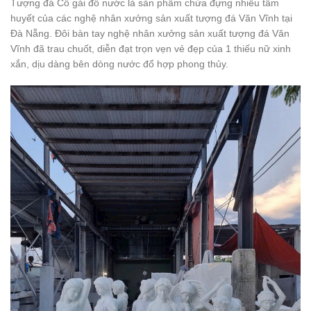
Tượng đá Cô gái đổ nước là sản phẩm chứa đựng nhiều tâm
huyết của các nghệ nhân xưởng sản xuất tượng đá Văn Vĩnh tại
Đà Nẵng. Đôi bàn tay nghệ nhân xưởng sản xuất tượng đá Văn
Vĩnh đã trau chuốt, diễn đạt trọn vẹn vẻ đẹp của 1 thiếu nữ xinh
xắn, dịu dàng bên dòng nước đổ hợp phong thủy.