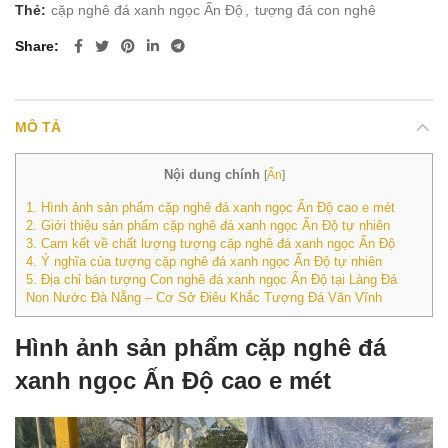
Thẻ:
cặp nghê đá xanh ngọc Ấn Độ
,
tượng đá con nghê
Share
MÔ TẢ
Nội dung chính
[
Ẩn
]
1.
Hình ảnh sản phẩm cặp nghê đá xanh ngọc Ấn Độ cao e mét
2.
Giới thiệu sản phẩm cặp nghê đá xanh ngọc Ấn Độ tự nhiên
3.
Cam kết về chất lượng tượng cặp nghê đá xanh ngọc Ấn Độ
4.
Ý nghĩa của tượng cặp nghê đá xanh ngọc Ấn Độ tự nhiên
5.
Địa chỉ bán tượng Con nghê đá xanh ngọc Ấn Độ tại Làng Đá
Non Nước Đà Nẵng – Cơ Sở Điêu Khắc Tượng Đá Văn Vĩnh
Hình ảnh sản phẩm cặp nghê đá
xanh ngọc Ấn Độ cao e mét