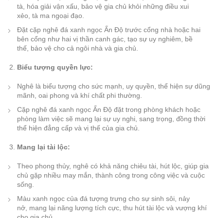
tà, hóa giải vận xấu, bảo vệ gia chủ khỏi những điều xui
xẻo, tà ma ngoại đạo.
Đặt cặp nghê đá xanh ngọc Ấn Độ trước cổng nhà hoặc hai
bên cổng như hai vị thần canh gác, tạo sự uy nghiêm, bề
thế, bảo vệ cho cả ngôi nhà và gia chủ.
Biểu tượng quyền lực:
Nghê là biểu tượng cho sức mạnh, uy quyền, thể hiện sự dũng
mãnh, oai phong và khí chất phi thường.
Cặp nghê đá xanh ngọc Ấn Độ đặt trong phòng khách hoặc
phòng làm việc sẽ mang lại sự uy nghi, sang trọng, đồng thời
thể hiện đẳng cấp và vị thế của gia chủ.
Mang lại tài lộc:
Theo phong thủy, nghê có khả năng chiêu tài, hút lộc, giúp gia
chủ gặp nhiều may mắn, thành công trong công việc và cuộc
sống.
Màu xanh ngọc của đá tượng trưng cho sự sinh sôi, nảy
nở, mang lại năng lượng tích cực, thu hút tài lộc và vượng khí
cho gia chủ.