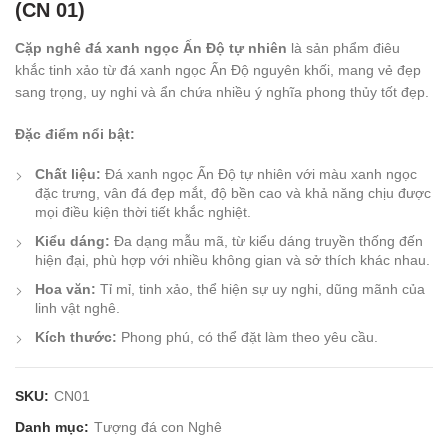
(CN 01)
Cặp nghê đá xanh ngọc Ấn Độ tự nhiên
là sản phẩm điêu
khắc tinh xảo từ đá xanh ngọc Ấn Độ nguyên khối, mang vẻ đẹp
sang trọng, uy nghi và ẩn chứa nhiều ý nghĩa phong thủy tốt đẹp.
Đặc điểm nổi bật:
Chất liệu:
Đá xanh ngọc Ấn Độ tự nhiên với màu xanh ngọc
đặc trưng, vân đá đẹp mắt, độ bền cao và khả năng chịu được
mọi điều kiện thời tiết khắc nghiệt.
Kiểu dáng:
Đa dạng mẫu mã, từ kiểu dáng truyền thống đến
hiện đại, phù hợp với nhiều không gian và sở thích khác nhau.
Hoa văn:
Tỉ mỉ, tinh xảo, thể hiện sự uy nghi, dũng mãnh của
linh vật nghê.
Kích thước:
Phong phú, có thể đặt làm theo yêu cầu.
SKU:
CN01
Danh mục:
Tượng đá con Nghê