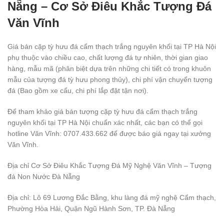
Nẵng – Cơ Sở Điêu Khắc Tượng Đá
Văn Vĩnh
Giá bán cặp tỳ hưu đá cẩm thạch trắng nguyên khối tại TP Hà Nội
phụ thuộc vào chiều cao, chất lượng đá tự nhiên, thời gian giao
hàng, mẫu mã (phân biệt dựa trên những chi tiết có trong khuôn
mẫu của tượng đá tỳ hưu phong thủy), chi phí vận chuyển tượng
đá (Bao gồm xe cẩu, chi phí lắp đặt tận nơi).
Để tham khảo giá bán tượng cặp tỳ hưu đá cẩm thạch trắng
nguyên khối tại TP Hà Nội chuẩn xác nhất, các bạn có thể gọi
hotline Văn Vĩnh: 0707.433.662 để được báo giá ngay tại xưởng
Văn Vĩnh.
Địa chỉ Cơ Sở Điêu Khắc Tượng Đá Mỹ Nghệ Văn Vĩnh – Tượng
đá Non Nước Đà Nẵng
Địa chỉ: Lô 69 Lương Đắc Bằng, khu làng đá mỹ nghệ Cẩm thạch,
Phường Hòa Hải, Quận Ngũ Hành Sơn, TP. Đà Nẵng