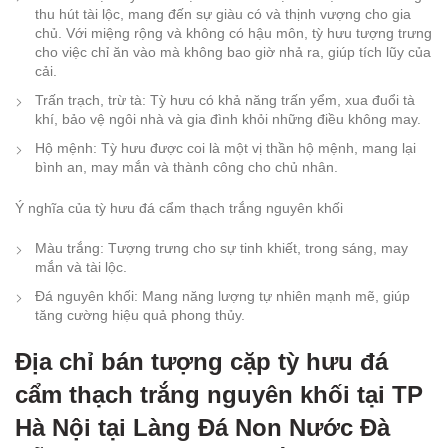
thu hút tài lộc, mang đến sự giàu có và thịnh vượng cho gia
chủ. Với miệng rộng và không có hậu môn, tỳ hưu tượng trưng
cho việc chỉ ăn vào mà không bao giờ nhả ra, giúp tích lũy của
cải.
Trấn trạch, trừ tà: Tỳ hưu có khả năng trấn yểm, xua đuổi tà
khí, bảo vệ ngôi nhà và gia đình khỏi những điều không may.
Hộ mệnh: Tỳ hưu được coi là một vị thần hộ mệnh, mang lại
bình an, may mắn và thành công cho chủ nhân.
Ý nghĩa của tỳ hưu đá cẩm thạch trắng nguyên khối
Màu trắng: Tượng trưng cho sự tinh khiết, trong sáng, may
mắn và tài lộc.
Đá nguyên khối: Mang năng lượng tự nhiên mạnh mẽ, giúp
tăng cường hiệu quả phong thủy.
Địa chỉ bán tượng cặp tỳ hưu đá
cẩm thạch trắng nguyên khối tại TP
Hà Nội tại Làng Đá Non Nước Đà