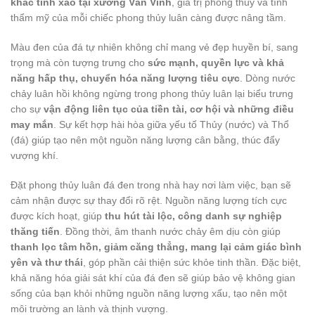
khắc tinh xảo tại xưởng Văn Vĩnh
, giá trị phong thủy và tính
thẩm mỹ của mỗi chiếc phong thủy luân càng được nâng tầm.
Màu đen của đá tự nhiên không chỉ mang vẻ đẹp huyền bí, sang
trọng mà còn tượng trưng cho
sức mạnh, quyền lực và khả
năng hấp thụ, chuyển hóa năng lượng tiêu cực
. Dòng nước
chảy luân hồi không ngừng trong phong thủy luân lại biểu trưng
cho sự
vận động liên tục của tiền tài, cơ hội và những điều
may mắn
. Sự kết hợp hài hòa giữa yếu tố Thủy (nước) và Thổ
(đá) giúp tạo nên một nguồn năng lượng cân bằng, thúc đẩy
vượng khí.
Đặt phong thủy luân đá đen trong nhà hay nơi làm việc, bạn sẽ
cảm nhận được sự thay đổi rõ rệt. Nguồn năng lượng tích cực
được kích hoạt, giúp
thu hút tài lộc, công danh sự nghiệp
thăng tiến
. Đồng thời, âm thanh nước chảy êm dịu còn giúp
thanh lọc tâm hồn, giảm căng thẳng, mang lại cảm giác bình
yên và thư thái
, góp phần cải thiện sức khỏe tinh thần. Đặc biệt,
khả năng hóa giải sát khí của đá đen sẽ giúp bảo vệ không gian
sống của bạn khỏi những nguồn năng lượng xấu, tạo nên một
môi trường an lành và thịnh vượng.