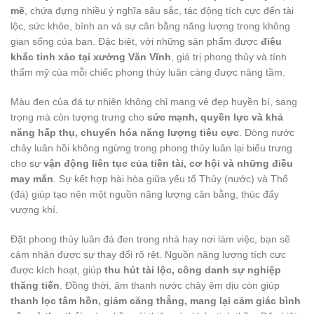
mẽ
, chứa đựng nhiều ý nghĩa sâu sắc, tác động tích cực đến tài
lộc, sức khỏe, bình an và sự cân bằng năng lượng trong không
gian sống của bạn. Đặc biệt, với những sản phẩm được
điêu
khắc tinh xảo tại xưởng Văn Vĩnh
, giá trị phong thủy và tính
thẩm mỹ của mỗi chiếc phong thủy luân càng được nâng tầm.
Màu đen của đá tự nhiên không chỉ mang vẻ đẹp huyền bí, sang
trọng mà còn tượng trưng cho
sức mạnh, quyền lực và khả
năng hấp thụ, chuyển hóa năng lượng tiêu cực
. Dòng nước
chảy luân hồi không ngừng trong phong thủy luân lại biểu trưng
cho sự
vận động liên tục của tiền tài, cơ hội và những điều
may mắn
. Sự kết hợp hài hòa giữa yếu tố Thủy (nước) và Thổ
(đá) giúp tạo nên một nguồn năng lượng cân bằng, thúc đẩy
vượng khí.
Đặt phong thủy luân đá đen trong nhà hay nơi làm việc, bạn sẽ
cảm nhận được sự thay đổi rõ rệt. Nguồn năng lượng tích cực
được kích hoạt, giúp
thu hút tài lộc, công danh sự nghiệp
thăng tiến
. Đồng thời, âm thanh nước chảy êm dịu còn giúp
thanh lọc tâm hồn, giảm căng thẳng, mang lại cảm giác bình