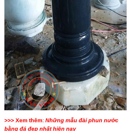
>>> Xem thêm
:
Những mẫu đài phun nước
bằng đá đẹp nhất hiện nay