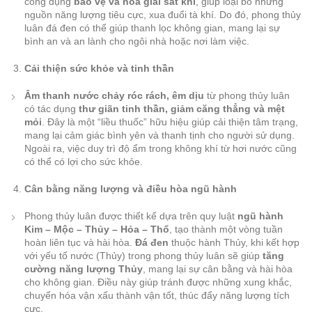
công dụng
bảo vệ và hóa giải sát khí
, giúp loại bỏ những
nguồn năng lượng tiêu cực, xua đuổi tà khí. Do đó, phong thủy
luân đá đen có thể giúp thanh lọc không gian, mang lại sự
bình an và an lành cho ngôi nhà hoặc nơi làm việc.
Cải thiện sức khỏe và tinh thần
Âm thanh nước chảy róc rách, êm dịu
từ phong thủy luân
có tác dụng
thư giãn tinh thần, giảm căng thẳng và mệt
mỏi
. Đây là một “liều thuốc” hữu hiệu giúp cải thiện tâm trạng,
mang lại cảm giác bình yên và thanh tịnh cho người sử dụng.
Ngoài ra, việc duy trì độ ẩm trong không khí từ hơi nước cũng
có thể có lợi cho sức khỏe.
Cân bằng năng lượng và điều hòa ngũ hành
Phong thủy luân được thiết kế dựa trên quy luật
ngũ hành
Kim – Mộc – Thủy – Hỏa – Thổ
, tạo thành một vòng tuần
hoàn liên tục và hài hòa.
Đá đen
thuộc hành Thủy, khi kết hợp
với yếu tố nước (Thủy) trong phong thủy luân sẽ giúp
tăng
cường năng lượng Thủy
, mang lại sự cân bằng và hài hòa
cho không gian. Điều này giúp tránh được những xung khắc,
chuyển hóa vận xấu thành vận tốt, thúc đẩy năng lượng tích
cực.