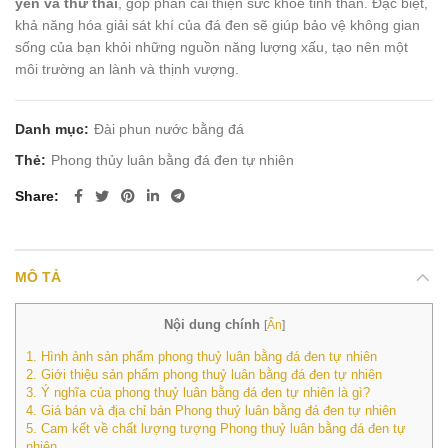
yên và thư thái
, góp phần cải thiện sức khỏe tinh thần. Đặc biệt,
khả năng hóa giải sát khí của đá đen sẽ giúp bảo vệ không gian
sống của bạn khỏi những nguồn năng lượng xấu, tạo nên một
môi trường an lành và thịnh vượng.
Danh mục:
Đài phun nước bằng đá
Thẻ:
Phong thủy luân bằng đá đen tự nhiên
Share
MÔ TẢ
Nội dung chính
[
Ẩn
]
1.
Hình ảnh sản phẩm phong thuỷ luân bằng đá đen tự nhiên
2.
Giới thiệu sản phẩm phong thuỷ luân bằng đá đen tự nhiên
3.
Ý nghĩa của phong thuỷ luân bằng đá đen tự nhiên là gì?
4.
Giá bán và địa chỉ bán Phong thuỷ luân bằng đá đen tự nhiên
5.
Cam kết về chất lượng tượng Phong thuỷ luân bằng đá đen tự
nhiên