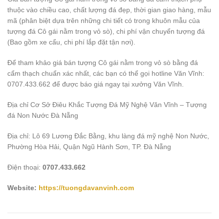
thuộc vào chiều cao, chất lượng đá đẹp, thời gian giao hàng, mẫu
mã (phân biệt dựa trên những chi tiết có trong khuôn mẫu của
tượng đá Cô gái nằm trong vỏ sò), chi phí vận chuyển tượng đá
(Bao gồm xe cẩu, chi phí lắp đặt tận nơi).
Để tham khảo giá bán tượng Cô gái nằm trong vỏ sò bằng đá
cẩm thạch chuẩn xác nhất, các bạn có thể gọi hotline Văn Vĩnh:
0707.433.662 để được báo giá ngay tại xưởng Văn Vĩnh.
Địa chỉ Cơ Sở Điêu Khắc Tượng Đá Mỹ Nghệ Văn Vĩnh – Tượng
đá Non Nước Đà Nẵng
Địa chỉ: Lô 69 Lương Đắc Bằng, khu làng đá mỹ nghệ Non Nước,
Phường Hòa Hải, Quận Ngũ Hành Sơn, TP. Đà Nẵng
Điện thoại:
0707.433.662
Website:
https://tuongdavanvinh.com