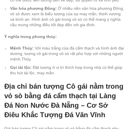
có thể được liên tưởng đến vẻ đẹp, sự quyến rũ và tình yêu.
Văn hóa phương Đông:
Ở nhiều nền văn hóa phương Đông,
vỏ sò được xem là biểu tượng của sự may mắn, thịnh vượng
và bình an. Hình ảnh cô gái trong vỏ sò có thể mang ý nghĩa
cầu mong những điều tốt đẹp đến với gia đình.
Ý nghĩa trong phong thủy:
Mệnh Thủy:
Với màu trắng của đá cẩm thạch và hình ảnh đại
dương, tượng cô gái trong vỏ sò rất phù hợp với những người
mệnh Thủy.
Gọi tài lộc:
Đặt tượng ở vị trí thích hợp trong nhà có thể giúp
thu hút tài lộc, may mắn.
Địa chỉ bán tượng Cô gái nằm trong
vỏ sò bằng đá cẩm thạch tại Làng
Đá Non Nước Đà Nẵng – Cơ Sở
Điêu Khắc Tượng Đá Văn Vĩnh
Giá bán tượng Cô gái nằm trong vỏ sò bằng đá cẩm thạch phụ