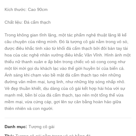
Kích thước: Cao 90cm
Chất liệu: Đá cẩm thạch
Trong không gian tĩnh lặng, một tác phẩm nghệ thuật lặng lẽ kể
câu chuyện của riêng mình. Đó là tượng cô gái nằm trong vỏ sò,
được điêu khắc tinh xảo từ khối đá cẩm thạch bởi đôi bàn tay tài
hoa của các nghệ nhân xưởng điêu khắc Văn Vĩnh. Hình ảnh một
thiếu nữ thanh xuân e ấp bên trong chiếc vỏ sò cong cong như
một lời mời gọi du khách lạc vào thế giới huyền bí của biển cả.
Ánh sáng khi chạm vào bề mặt đá cẩm thạch tạo nên những
đường vân mềm mại, lung linh, như những lớp sóng nhấp nhô.
Vẻ đẹp thuần khiết, dịu dàng của cô gái kết hợp hài hòa với sự
mạnh mẽ, bền bỉ của đá cẩm thạch, tạo nên một tổng thể vừa
mềm mại, vừa cứng cáp, gợi lên sự cân bằng hoàn hảo giữa
thiên nhiên và con người.
Danh mục:
Tượng cô gái