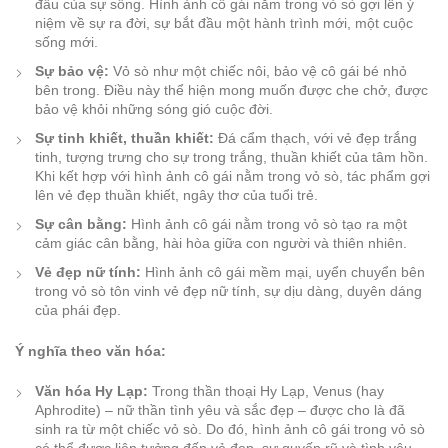
đầu của sự sống. Hình ảnh cô gái nằm trong vỏ sò gợi lên ý
niệm về sự ra đời, sự bắt đầu một hành trình mới, một cuộc
sống mới.
Sự bảo vệ:
Vỏ sò như một chiếc nôi, bảo vệ cô gái bé nhỏ
bên trong. Điều này thể hiện mong muốn được che chở, được
bảo vệ khỏi những sóng gió cuộc đời.
Sự tinh khiết, thuần khiết:
Đá cẩm thạch, với vẻ đẹp trắng
tinh, tượng trưng cho sự trong trắng, thuần khiết của tâm hồn.
Khi kết hợp với hình ảnh cô gái nằm trong vỏ sò, tác phẩm gợi
lên vẻ đẹp thuần khiết, ngây thơ của tuổi trẻ.
Sự cân bằng:
Hình ảnh cô gái nằm trong vỏ sò tạo ra một
cảm giác cân bằng, hài hòa giữa con người và thiên nhiên.
Vẻ đẹp nữ tính:
Hình ảnh cô gái mềm mại, uyển chuyển bên
trong vỏ sò tôn vinh vẻ đẹp nữ tính, sự dịu dàng, duyên dáng
của phái đẹp.
Ý nghĩa theo văn hóa:
Văn hóa Hy Lạp:
Trong thần thoại Hy Lạp, Venus (hay
Aphrodite) – nữ thần tình yêu và sắc đẹp – được cho là đã
sinh ra từ một chiếc vỏ sò. Do đó, hình ảnh cô gái trong vỏ sò