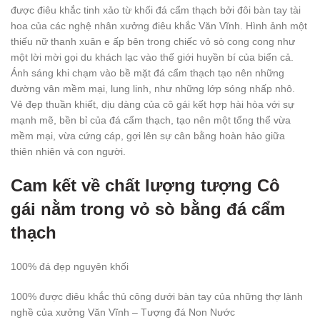
được điêu khắc tinh xảo từ khối đá cẩm thạch bởi đôi bàn tay tài
hoa của các nghệ nhân xưởng điêu khắc Văn Vĩnh. Hình ảnh một
thiếu nữ thanh xuân e ấp bên trong chiếc vỏ sò cong cong như
một lời mời gọi du khách lạc vào thế giới huyền bí của biển cả.
Ánh sáng khi chạm vào bề mặt đá cẩm thạch tạo nên những
đường vân mềm mại, lung linh, như những lớp sóng nhấp nhô.
Vẻ đẹp thuần khiết, dịu dàng của cô gái kết hợp hài hòa với sự
mạnh mẽ, bền bỉ của đá cẩm thạch, tạo nên một tổng thể vừa
mềm mại, vừa cứng cáp, gợi lên sự cân bằng hoàn hảo giữa
thiên nhiên và con người.
Cam kết về chất lượng tượng Cô
gái nằm trong vỏ sò bằng đá cẩm
thạch
100% đá đẹp nguyên khối
100% được điêu khắc thủ công dưới bàn tay của những thợ lành
nghề của xưởng Văn Vĩnh – Tượng đá Non Nước