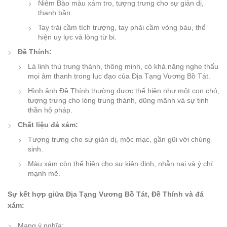
Niêm Bào màu xám tro, tượng trưng cho sự giản dị,
thanh bần.
Tay trái cầm tích trượng, tay phải cầm vòng báu, thể
hiện uy lực và lòng từ bi.
Đề Thính:
Là linh thú trung thành, thông minh, có khả năng nghe thấu
mọi âm thanh trong lục đạo của Địa Tạng Vương Bồ Tát.
Hình ảnh Đề Thính thường được thể hiện như một con chó,
tượng trưng cho lòng trung thành, dũng mãnh và sự tinh
thần hộ pháp.
Chất liệu đá xám:
Tượng trưng cho sự giản dị, mộc mạc, gần gũi với chúng
sinh.
Màu xám còn thể hiện cho sự kiên định, nhẫn nại và ý chí
mạnh mẽ.
Sự kết hợp giữa Địa Tạng Vương Bồ Tát, Đề Thính và đá
xám:
Mang ý nghĩa: