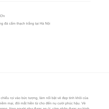
 Ơn
 đá cẩm thạch trắng tại Hà Nội
iếu rọi vào bức tượng, làm nổi bật vẻ đẹp tinh khôi của
c mềm mại, đôi mắt hiền từ cho đến nụ cười phúc hậu. Vẻ
c tượng, lòng người như được an ủi, cảm nhận được sự bình