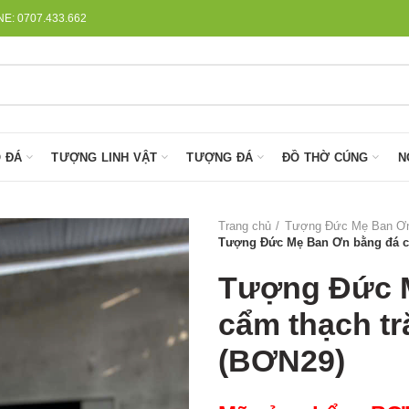
: 0707.433.662
 ĐÁ
TƯỢNG LINH VẬT
TƯỢNG ĐÁ
ĐỒ THỜ CÚNG
N
Trang chủ
Tượng Đức Mẹ Ban Ơ
Tượng Đức Mẹ Ban Ơn bằng đá cẩ
Tượng Đức 
cẩm thạch tr
(BƠN29)