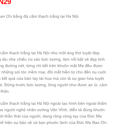
N29
n Ơn bằng đá cẩm thạch trắng tại Hà Nội
m thạch trắng tại Hà Nội như một áng thơ tuyệt đẹp
dịu nhẹ chiếu rọi vào bức tượng, làm nổi bật vẻ đẹp tinh
ừng đường nét, từng chi tiết trên khuôn mặt Mẹ đều được
ừ những sợi tóc mềm mại, đôi mắt hiền từ cho đến nụ cười
 kết quả của bàn tay tài hoa mà còn là sự giao hòa tuyệt
uật. Đứng trước bức tượng, lòng người như được an ủi, cảm
 thản.
m thạch trắng tại Hà Nội ngoài tạo hình bên ngoài thẩm
ủa người nghệ nhân xưởng Văn Vĩnh, diễn tả đúng khuôn
i thần thái của người, dang rộng vòng tay của Đức Mẹ
hể hiện sự bảo vệ và ban phước lành của Đức Mẹ Ban Ơn.