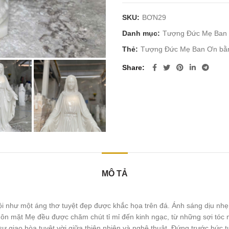
SKU:
BƠN29
Danh mục:
Tượng Đức Mẹ Ban
Thẻ:
Tượng Đức Mẹ Ban Ơn bằng
Share
MÔ TẢ
như một áng thơ tuyệt đẹp được khắc họa trên đá. Ánh sáng dịu nhẹ ch
khuôn mặt Mẹ đều được chăm chút tỉ mỉ đến kinh ngạc, từ những sợi tó
 sự giao hòa tuyệt vời giữa thiên nhiên và nghệ thuật. Đứng trước bứ