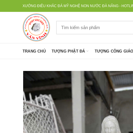
XƯỞNG ĐIÊU KHẮC ĐÁ MỸ NGHỆ NON NƯỚC ĐÀ NẴNG - HOTLINE
TRANG CHỦ
TƯỢNG PHẬT ĐÁ
TƯỢNG CÔNG GIÁO