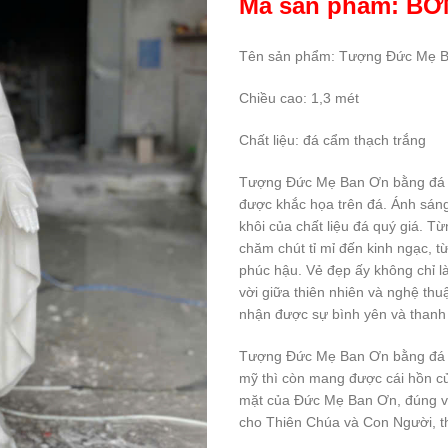
Mã sản phẩm: BƠ
Tên sản phẩm: Tượng Đức Mẹ Ba
Chiều cao: 1,3 mét
Chất liệu: đá cẩm thạch trắng
Tượng Đức Mẹ Ban Ơn bằng đá cẩ
được khắc họa trên đá. Ánh sáng 
khôi của chất liệu đá quý giá. T
chăm chút tỉ mỉ đến kinh ngạc, t
phúc hậu. Vẻ đẹp ấy không chỉ là
vời giữa thiên nhiên và nghệ th
nhận được sự bình yên và thanh
Tượng Đức Mẹ Ban Ơn bằng đá cẩ
mỹ thì còn mang được cái hồn c
mặt của Đức Mẹ Ban Ơn, đúng vớ
cho Thiên Chúa và Con Người, t