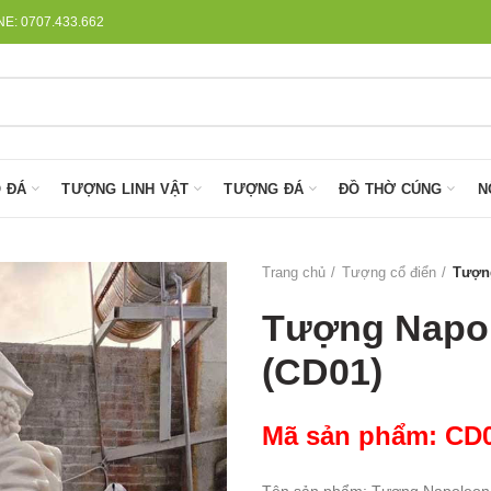
: 0707.433.662
 ĐÁ
TƯỢNG LINH VẬT
TƯỢNG ĐÁ
ĐỒ THỜ CÚNG
N
Trang chủ
Tượng cổ điển
Tượng
Tượng Napol
(CD01)
Mã sản phẩm: CD