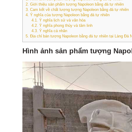
2.
Giới thiệu sản phẩm tượng Napoleon bằng đá tự nhiên
3.
Cam kết về chất lượng tượng Napoleon bằng đá tự nhiên
4.
Ý nghĩa của tượng Napoleon bằng đá tự nhiên
4.1.
Ý nghĩa lịch sử và văn hóa
4.2.
Ý nghĩa phong thủy và tâm linh
4.3.
Ý nghĩa cá nhân
5.
Địa chỉ bán tượng Napoleon bằng đá tự nhiên tại Làng Đ
Hình ảnh sản phẩm tượng Napol