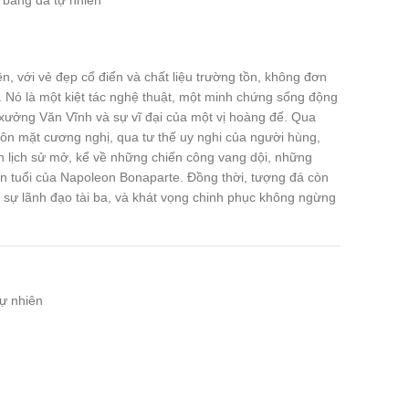
bằng đá tự nhiên
, với vẻ đẹp cổ điển và chất liệu trường tồn, không đơn
. Nó là một kiệt tác nghệ thuật, một minh chứng sống động
xưởng Văn Vĩnh và sự vĩ đại của một vị hoàng đế. Qua
uôn mặt cương nghị, qua tư thế uy nghi của người hùng,
 lịch sử mở, kể về những chiến công vang dội, những
ên tuổi của Napoleon Bonaparte. Đồng thời, tượng đá còn
, sự lãnh đạo tài ba, và khát vọng chinh phục không ngừng
ự nhiên