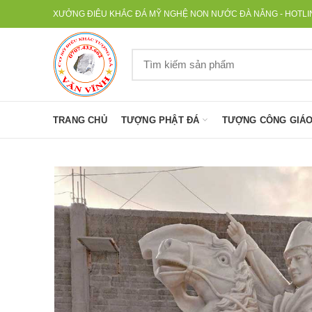
XƯỞNG ĐIÊU KHẮC ĐÁ MỸ NGHỆ NON NƯỚC ĐÀ NẴNG - HOTLINE
TRANG CHỦ
TƯỢNG PHẬT ĐÁ
TƯỢNG CÔNG GIÁO