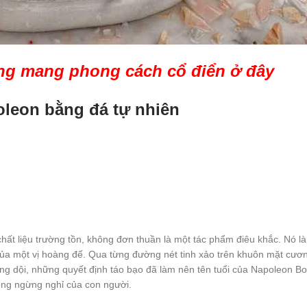
g mang phong cách cổ điển ở đây
oleon bằng đá tự nhiên
hất liệu trường tồn, không đơn thuần là một tác phẩm điêu khắc. Nó l
ủa một vị hoàng đế. Qua từng đường nét tinh xảo trên khuôn mặt cươn
g dội, những quyết định táo bạo đã làm nên tên tuổi của Napoleon Bo
hông ngừng nghỉ của con người.