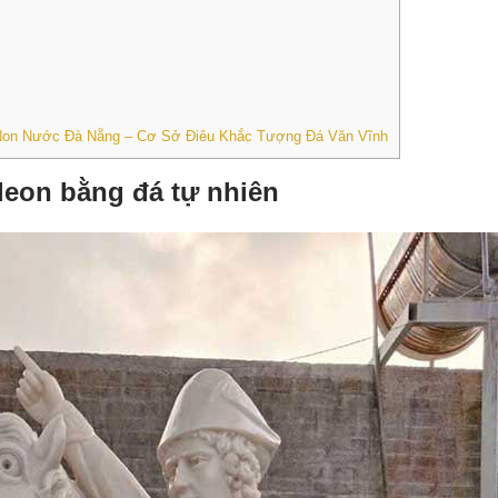
á Non Nước Đà Nẵng – Cơ Sở Điêu Khắc Tượng Đá Văn Vĩnh
eon bằng đá tự nhiên