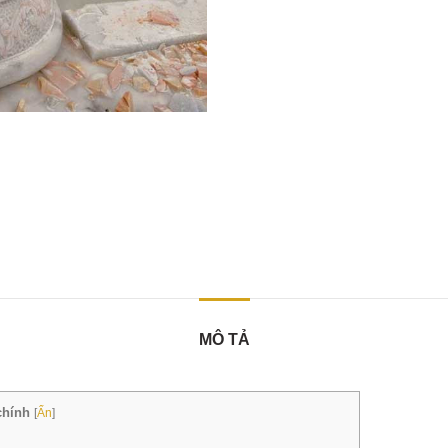
MÔ TẢ
chính
[
Ẩn
]