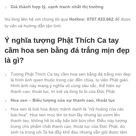
Giá thành hợp lý, cạnh tranh nhất thị trường
Vui lòng liên hệ với chúng tôi qua
Hotline: 0707.433.662
để được
tư vấn và hướng dẫn tận tình.
Ý nghĩa tượng Phật Thích Ca tay
cầm hoa sen bằng đá trắng mịn đẹp
là gì?
Tượng Phật Thích Ca tay cầm hoa sen bằng đá trắng mịn đẹp
là hình ảnh quen thuộc trong các đền chùa, tu viện Phật giáo.
Hình ảnh này mang ý nghĩa vô cùng sâu sắc, thể hiện sự
thanh cao, thoát tục, trí tuệ và lòng từ bi của Đức Phật.
Hoa sen – Biểu tượng của sự thanh cao, thoát tục
Hoa sen là loài hoa được mệnh danh là “nữ hoàng của các
loài hoa”. Hoa sen mọc lên từ bùn lầy nhưng lại vươn lên
thanh tao, không hề bị vấy bẩn bởi bùn nhơ. Điều này tượng
trưng cho phẩm chất thanh cao, thoát tục của Đức Phật, dù
sinh ra trong cõi Ta bà đầy khổ đau nhưng vẫn giữ được tâm