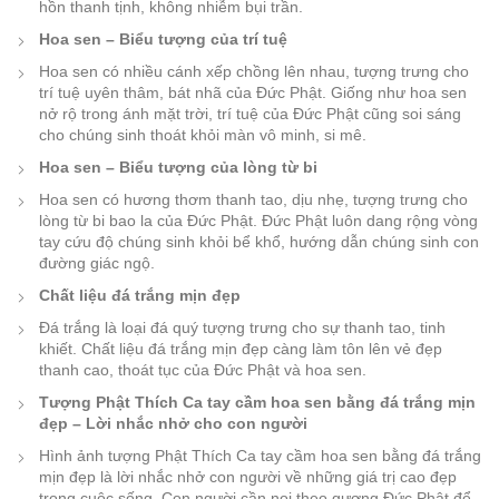
hồn thanh tịnh, không nhiễm bụi trần.
Hoa sen – Biểu tượng của trí tuệ
Hoa sen có nhiều cánh xếp chồng lên nhau, tượng trưng cho
trí tuệ uyên thâm, bát nhã của Đức Phật. Giống như hoa sen
nở rộ trong ánh mặt trời, trí tuệ của Đức Phật cũng soi sáng
cho chúng sinh thoát khỏi màn vô minh, si mê.
Hoa sen – Biểu tượng của lòng từ bi
Hoa sen có hương thơm thanh tao, dịu nhẹ, tượng trưng cho
lòng từ bi bao la của Đức Phật. Đức Phật luôn dang rộng vòng
tay cứu độ chúng sinh khỏi bể khổ, hướng dẫn chúng sinh con
đường giác ngộ.
Chất liệu đá trắng mịn đẹp
Đá trắng là loại đá quý tượng trưng cho sự thanh tao, tinh
khiết. Chất liệu đá trắng mịn đẹp càng làm tôn lên vẻ đẹp
thanh cao, thoát tục của Đức Phật và hoa sen.
Tượng Phật Thích Ca tay cầm hoa sen bằng đá trắng mịn
đẹp – Lời nhắc nhở cho con người
Hình ảnh tượng Phật Thích Ca tay cầm hoa sen bằng đá trắng
mịn đẹp là lời nhắc nhở con người về những giá trị cao đẹp
trong cuộc sống. Con người cần noi theo gương Đức Phật để