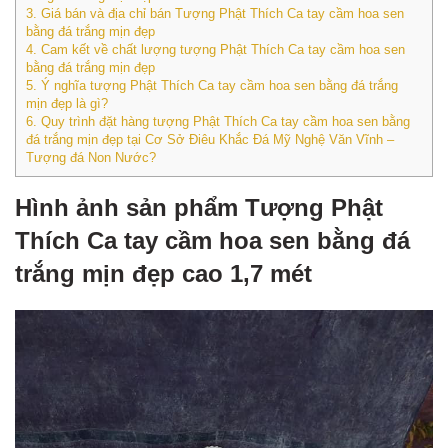
3.
Giá bán và địa chỉ bán Tượng Phật Thích Ca tay cầm hoa sen
bằng đá trắng mịn đẹp
4.
Cam kết về chất lượng tượng Phật Thích Ca tay cầm hoa sen
bằng đá trắng mịn đẹp
5.
Ý nghĩa tượng Phật Thích Ca tay cầm hoa sen bằng đá trắng
mịn đẹp là gì?
6.
Quy trình đặt hàng tượng Phật Thích Ca tay cầm hoa sen bằng
đá trắng mịn đẹp tại Cơ Sở Điêu Khắc Đá Mỹ Nghệ Văn Vĩnh –
Tượng đá Non Nước?
Hình ảnh sản phẩm Tượng Phật
Thích Ca tay cầm hoa sen bằng đá
trắng mịn đẹp cao 1,7 mét