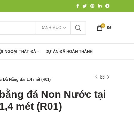
0
DANH MỤC
0
₫
ỘI NGOẠI THẤT ĐÁ
DỰ ÁN ĐÃ HOÀN THÀNH
 Đà Nẵng dài 1,4 mét (R01)
bằng đá Non Nước tại
1,4 mét (R01)