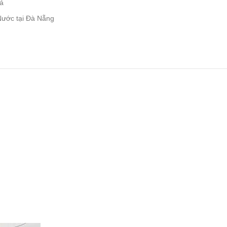
á
ước tại Đà Nẵng