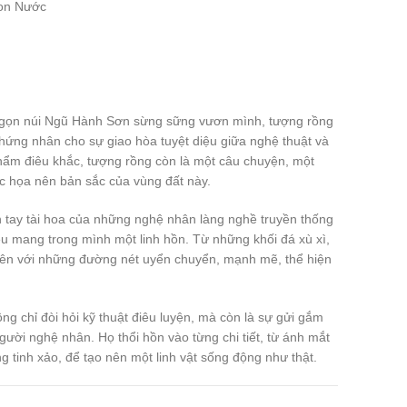
on Nước
ngọn núi Ngũ Hành Sơn sừng sững vươn mình, tượng rồng
ứng nhân cho sự giao hòa tuyệt diệu giữa nghệ thuật và
phẩm điêu khắc, tượng rồng còn là một câu chuyện, một
c họa nên bản sắc của vùng đất này.
 tay tài hoa của những nghệ nhân làng nghề truyền thống
 mang trong mình một linh hồn. Từ những khối đá xù xì,
n lên với những đường nét uyển chuyển, mạnh mẽ, thể hiện
ng chỉ đòi hỏi kỹ thuật điêu luyện, mà còn là sự gửi gắm
gười nghệ nhân. Họ thổi hồn vào từng chi tiết, từ ánh mắt
 tinh xảo, để tạo nên một linh vật sống động như thật.