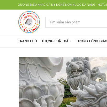
XƯỞNG ĐIÊU KHẮC ĐÁ MỸ NGHỆ NON NƯỚC ĐÀ NẴNG - HOTLINE
TRANG CHỦ
TƯỢNG PHẬT ĐÁ
TƯỢNG CÔNG GIÁO