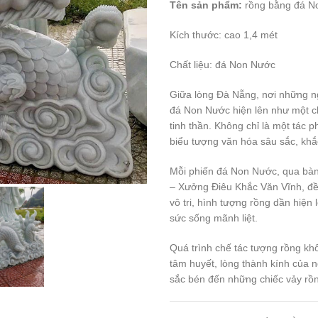
Tên sản phẩm:
rồng bằng đá N
Kích thước: cao 1,4 mét
Chất liệu: đá Non Nước
Giữa lòng Đà Nẵng, nơi những 
đá Non Nước hiện lên như một ch
tinh thần. Không chỉ là một tác 
biểu tượng văn hóa sâu sắc, khắ
Mỗi phiến đá Non Nước, qua bàn
– Xưởng Điêu Khắc Văn Vĩnh, đều
vô tri, hình tượng rồng dần hiệ
sức sống mãnh liệt.
Quá trình chế tác tượng rồng khô
tâm huyết, lòng thành kính của n
sắc bén đến những chiếc vảy rồng