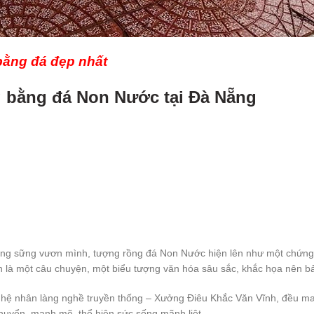
ằng đá đẹp nhất
g bằng đá Non Nước tại Đà Nẵng
g sững vươn mình, tượng rồng đá Non Nước hiện lên như một chứng nh
n là một câu chuyện, một biểu tượng văn hóa sâu sắc, khắc họa nên b
hệ nhân làng nghề truyền thống – Xưởng Điêu Khắc Văn Vĩnh, đều mang 
huyển, mạnh mẽ, thể hiện sức sống mãnh liệt.