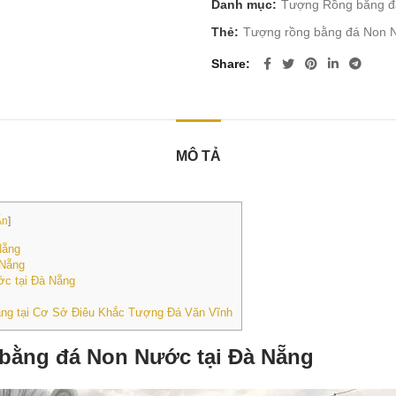
Danh mục:
Tượng Rồng bằng đ
Thẻ:
Tượng rồng bằng đá Non N
Share
MÔ TẢ
Ẩn
]
Nẵng
 Nẵng
ớc tại Đà Nẵng
ẵng tại Cơ Sở Điêu Khắc Tượng Đá Văn Vĩnh
bằng đá Non Nước tại Đà Nẵng