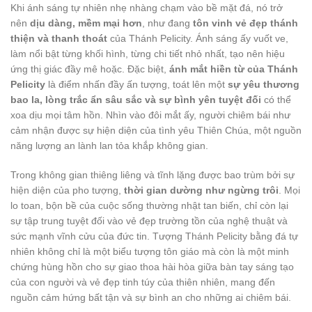
Khi ánh sáng tự nhiên nhẹ nhàng chạm vào bề mặt đá, nó trở
nên
dịu dàng, mềm mại hơn
, như đang
tôn vinh vẻ đẹp thánh
thiện và thanh thoát
của Thánh Pelicity. Ánh sáng ấy vuốt ve,
làm nổi bật từng khối hình, từng chi tiết nhỏ nhất, tạo nên hiệu
ứng thị giác đầy mê hoặc. Đặc biệt,
ánh mắt hiền từ của Thánh
Pelicity
là điểm nhấn đầy ấn tượng, toát lên một
sự yêu thương
bao la, lòng trắc ẩn sâu sắc và sự bình yên tuyệt đối
có thể
xoa dịu mọi tâm hồn. Nhìn vào đôi mắt ấy, người chiêm bái như
cảm nhận được sự hiện diện của tình yêu Thiên Chúa, một nguồn
năng lượng an lành lan tỏa khắp không gian.
Trong không gian thiêng liêng và tĩnh lặng được bao trùm bởi sự
hiện diện của pho tượng,
thời gian dường như ngừng trôi
. Mọi
lo toan, bộn bề của cuộc sống thường nhật tan biến, chỉ còn lại
sự tập trung tuyệt đối vào vẻ đẹp trường tồn của nghệ thuật và
sức mạnh vĩnh cửu của đức tin. Tượng Thánh Pelicity bằng đá tự
nhiên không chỉ là một biểu tượng tôn giáo mà còn là một minh
chứng hùng hồn cho sự giao thoa hài hòa giữa bàn tay sáng tạo
của con người và vẻ đẹp tinh túy của thiên nhiên, mang đến
nguồn cảm hứng bất tận và sự bình an cho những ai chiêm bái.