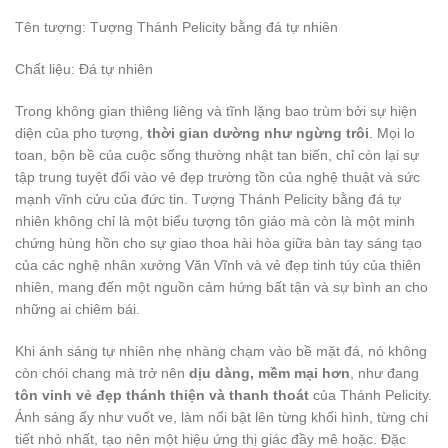
Tên tượng: Tượng Thánh Pelicity bằng đá tự nhiên
Chất liệu: Đá tự nhiên
Trong không gian thiêng liêng và tĩnh lặng bao trùm bởi sự hiện
diện của pho tượng,
thời gian dường như ngừng trôi
. Mọi lo
toan, bộn bề của cuộc sống thường nhật tan biến, chỉ còn lại sự
tập trung tuyệt đối vào vẻ đẹp trường tồn của nghệ thuật và sức
mạnh vĩnh cửu của đức tin. Tượng Thánh Pelicity bằng đá tự
nhiên không chỉ là một biểu tượng tôn giáo mà còn là một minh
chứng hùng hồn cho sự giao thoa hài hòa giữa bàn tay sáng tạo
của các nghệ nhân xưởng Văn Vĩnh và vẻ đẹp tinh túy của thiên
nhiên, mang đến một nguồn cảm hứng bất tận và sự bình an cho
những ai chiêm bái.
Khi ánh sáng tự nhiên nhẹ nhàng chạm vào bề mặt đá, nó không
còn chói chang mà trở nên
dịu dàng, mềm mại hơn
, như đang
tôn vinh vẻ đẹp thánh thiện và thanh thoát
của Thánh Pelicity.
Ánh sáng ấy như vuốt ve, làm nổi bật lên từng khối hình, từng chi
tiết nhỏ nhất, tạo nên một hiệu ứng thị giác đầy mê hoặc. Đặc