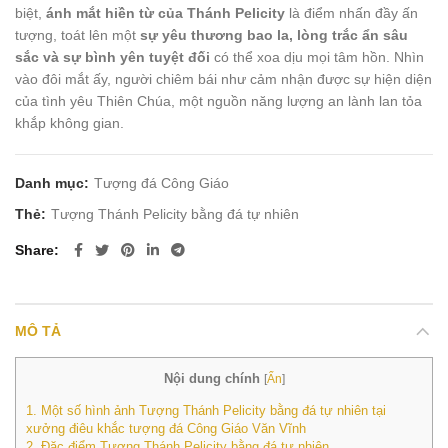
biệt,
ánh mắt hiền từ của Thánh Pelicity
là điểm nhấn đầy ấn
tượng, toát lên một
sự yêu thương bao la, lòng trắc ẩn sâu
sắc và sự bình yên tuyệt đối
có thể xoa dịu mọi tâm hồn. Nhìn
vào đôi mắt ấy, người chiêm bái như cảm nhận được sự hiện diện
của tình yêu Thiên Chúa, một nguồn năng lượng an lành lan tỏa
khắp không gian.
Danh mục:
Tượng đá Công Giáo
Thẻ:
Tượng Thánh Pelicity bằng đá tự nhiên
Share
MÔ TẢ
Nội dung chính
[
Ẩn
]
1.
Một số hình ảnh Tượng Thánh Pelicity bằng đá tự nhiên tại
xưởng điêu khắc tượng đá Công Giáo Văn Vĩnh
2.
Đặc điểm Tượng Thánh Pelicity bằng đá tự nhiên