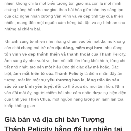
nhiên không chỉ là một biểu tượng tôn giáo mà còn là một minh
chứng hùng hồn cho sự giao thoa hài hòa giữa bàn tay sáng tạo
của các nghệ nhân xưởng Văn Vĩnh và vẻ đẹp tinh túy của thiên
nhiên, mang đến một nguồn cảm hứng bất tận và sự bình an cho
những ai chiêm bái.
Khi ánh sáng tự nhiên nhẹ nhàng chạm vào bề mặt đá, nó không
còn chói chang mà trở nên
dịu dàng, mềm mại hơn
, như đang
tôn vinh vẻ đẹp thánh thiện và thanh thoát
của Thánh Pelicity.
Ánh sáng ấy như vuốt ve, làm nổi bật lên từng khối hình, từng chi
tiết nhỏ nhất, tạo nên một hiệu ứng thị giác đầy mê hoặc. Đặc
biệt,
ánh mắt hiền từ của Thánh Pelicity
là điểm nhấn đầy ấn
tượng, toát lên một
sự yêu thương bao la, lòng trắc ẩn sâu
sắc và sự bình yên tuyệt đối
có thể xoa dịu mọi tâm hồn. Nhìn
vào đôi mắt ấy, người chiêm bái như cảm nhận được sự hiện diện
của tình yêu Thiên Chúa, một nguồn năng lượng an lành lan tỏa
khắp không gian.
Giá bán và địa chỉ bán Tượng
Thánh Pelicity bằng đá tự nhiên tại