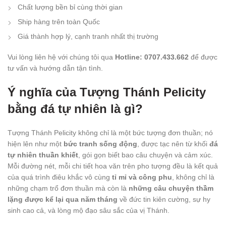
Chất lượng bền bỉ cùng thời gian
Ship hàng trên toàn Quốc
Giá thành hợp lý, cạnh tranh nhất thị trường
Vui lòng liên hệ với chúng tôi qua
Hotline: 0707.433.662
để được
tư vấn và hướng dẫn tận tình.
Ý nghĩa của Tượng Thánh Pelicity
bằng đá tự nhiên là gì?
Tượng Thánh Pelicity không chỉ là một bức tượng đơn thuần; nó
hiện lên như một
bức tranh sống động
, được tạc nên từ khối
đá
tự nhiên thuần khiết
, gói gọn biết bao câu chuyện và cảm xúc.
Mỗi đường nét, mỗi chi tiết hoa văn trên pho tượng đều là kết quả
của quá trình điêu khắc vô cùng
tỉ mỉ và công phu
, không chỉ là
những chạm trổ đơn thuần mà còn là
những câu chuyện thầm
lặng được kể lại qua năm tháng
về đức tin kiên cường, sự hy
sinh cao cả, và lòng mộ đạo sâu sắc của vị Thánh.