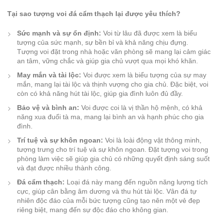
Tại sao tượng voi đá cẩm thạch lại được yêu thích?
Sức mạnh và sự ổn định:
Voi từ lâu đã được xem là biểu
tượng của sức mạnh, sự bền bỉ và khả năng chịu đựng.
Tượng voi đặt trong nhà hoặc văn phòng sẽ mang lại cảm giác
an tâm, vững chắc và giúp gia chủ vượt qua mọi khó khăn.
May mắn và tài lộc:
Voi được xem là biểu tượng của sự may
mắn, mang lại tài lộc và thịnh vượng cho gia chủ. Đặc biệt, voi
còn có khả năng hút tài lộc, giúp gia đình luôn đủ đầy.
Bảo vệ và bình an:
Voi được coi là vị thần hộ mệnh, có khả
năng xua đuổi tà ma, mang lại bình an và hạnh phúc cho gia
đình.
Trí tuệ và sự khôn ngoan:
Voi là loài động vật thông minh,
tượng trưng cho trí tuệ và sự khôn ngoan. Đặt tượng voi trong
phòng làm việc sẽ giúp gia chủ có những quyết định sáng suốt
và đạt được nhiều thành công.
Đá cẩm thạch:
Loại đá này mang đến nguồn năng lượng tích
cực, giúp cân bằng âm dương và thu hút tài lộc. Vân đá tự
nhiên độc đáo của mỗi bức tượng cũng tạo nên một vẻ đẹp
riêng biệt, mang đến sự độc đáo cho không gian.