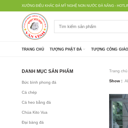
XƯỞNG ĐIÊU KHẮC ĐÁ MỸ NGHỆ NON NƯỚC ĐÀ NẴNG - HOTLINE
TRANG CHỦ
TƯỢNG PHẬT ĐÁ
TƯỢNG CÔNG GIÁO
Trang chủ
DANH MỤC SẢN PHẨM
Show
Al
Bức bình phong đá
Cá chép
Cá heo bằng đá
Chúa Kito Vua
Đại bàng đá