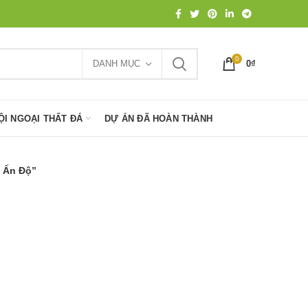
0
DANH MỤC
0
₫
ỘI NGOẠI THẤT ĐÁ
DỰ ÁN ĐÃ HOÀN THÀNH
 Ấn Độ”