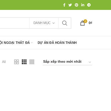
0
DANH MỤC
0
₫
ỘI NGOẠI THẤT ĐÁ
DỰ ÁN ĐÃ HOÀN THÀNH
All