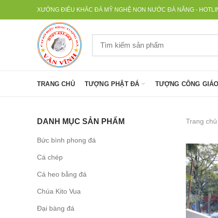
XƯỞNG ĐIÊU KHẮC ĐÁ MỸ NGHỆ NON NƯỚC ĐÀ NẴNG - HOTLINE
TRANG CHỦ
TƯỢNG PHẬT ĐÁ
TƯỢNG CÔNG GIÁO
Trang chủ
DANH MỤC SẢN PHẨM
Bức bình phong đá
Cá chép
Cá heo bằng đá
Chúa Kito Vua
Đại bàng đá