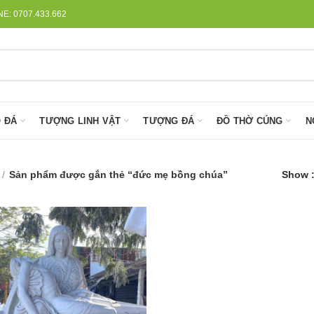
: 0707.433.662
 ĐÁ
TƯỢNG LINH VẬT
TƯỢNG ĐÁ
ĐỒ THỜ CÚNG
N
Sản phẩm được gắn thẻ “đức mẹ bồng chúa”
Show