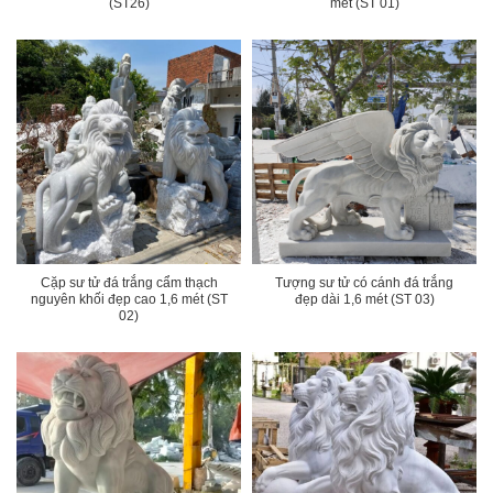
(ST26)
mét (ST 01)
Cặp sư tử đá trắng cẩm thạch
Tượng sư tử có cánh đá trắng
nguyên khối đẹp cao 1,6 mét (ST
đẹp dài 1,6 mét (ST 03)
02)