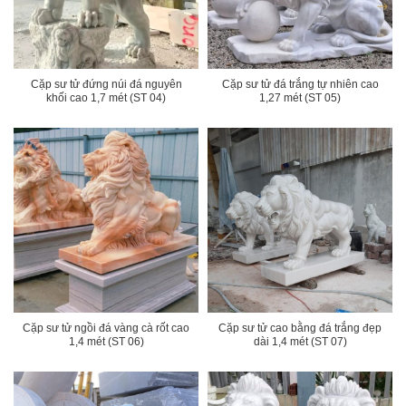
Cặp sư tử đứng núi đá nguyên
Cặp sư tử đá trắng tự nhiên cao
khối cao 1,7 mét (ST 04)
1,27 mét (ST 05)
Cặp sư tử ngồi đá vàng cà rốt cao
Cặp sư tử cao bằng đá trắng đẹp
1,4 mét (ST 06)
dài 1,4 mét (ST 07)