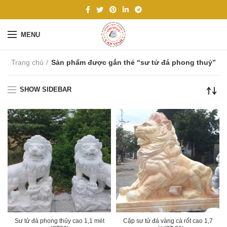
MENU
Trang chủ
Sản phẩm được gắn thẻ “sư tử đá phong thuỷ”
SHOW SIDEBAR
Sư tử đá phong thủy cao 1,1 mét
Cặp sư tử đá vàng cà rốt cao 1,7