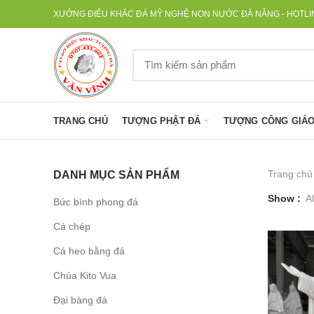
XƯỞNG ĐIÊU KHẮC ĐÁ MỸ NGHỆ NON NƯỚC ĐÀ NẴNG - HOTLINE
TRANG CHỦ
TƯỢNG PHẬT ĐÁ
TƯỢNG CÔNG GIÁO
Trang chủ
DANH MỤC SẢN PHẨM
Show
Al
Bức bình phong đá
Cá chép
Cá heo bằng đá
Chúa Kito Vua
Đại bàng đá