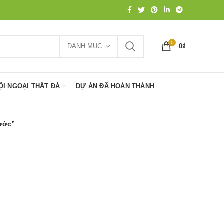
0
DANH MỤC
0
₫
ỘI NGOẠI THẤT ĐÁ
DỰ ÁN ĐÃ HOÀN THÀNH
ước”