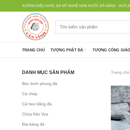
XƯỞNG ĐIÊU KHẮC ĐÁ MỸ NGHỆ NON NƯỚC ĐÀ NẴNG - HOTLINE
TRANG CHỦ
TƯỢNG PHẬT ĐÁ
TƯỢNG CÔNG GIÁO
Trang chủ
DANH MỤC SẢN PHẨM
Bức bình phong đá
Cá chép
Cá heo bằng đá
Chúa Kito Vua
Đại bàng đá