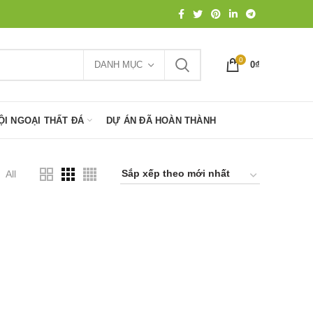
0
DANH MỤC
0
₫
ỘI NGOẠI THẤT ĐÁ
DỰ ÁN ĐÃ HOÀN THÀNH
All