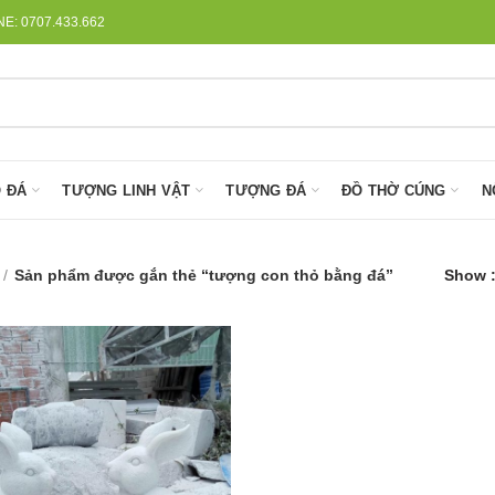
: 0707.433.662
 ĐÁ
TƯỢNG LINH VẬT
TƯỢNG ĐÁ
ĐỒ THỜ CÚNG
N
Sản phẩm được gắn thẻ “tượng con thỏ bằng đá”
Show