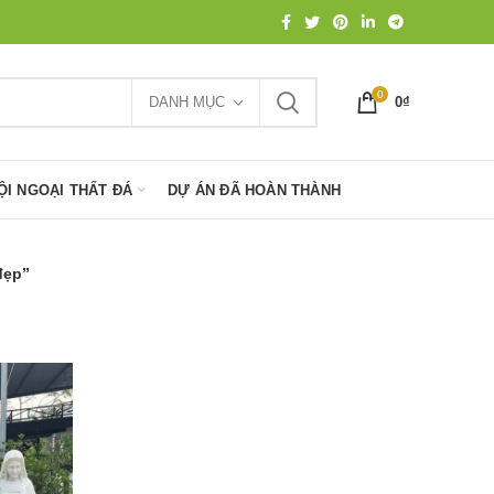
0
DANH MỤC
0
₫
ỘI NGOẠI THẤT ĐÁ
DỰ ÁN ĐÃ HOÀN THÀNH
đẹp”