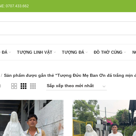
: 0707.433.662
 ĐÁ
TƯỢNG LINH VẬT
TƯỢNG ĐÁ
ĐỒ THỜ CÚNG
N
Sản phẩm được gắn thẻ “Tượng Đức Mẹ Ban Ơn đá trắng mịn 
l