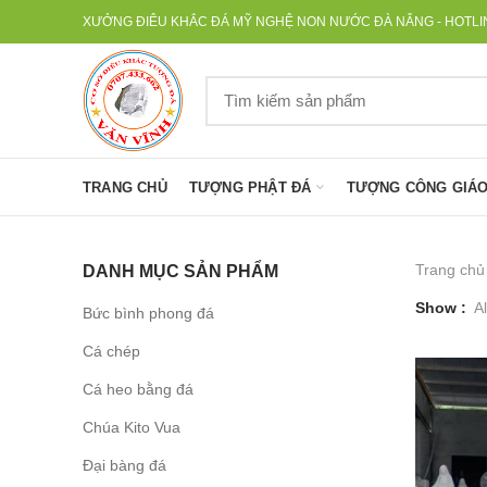
XƯỞNG ĐIÊU KHẮC ĐÁ MỸ NGHỆ NON NƯỚC ĐÀ NẴNG - HOTLINE
TRANG CHỦ
TƯỢNG PHẬT ĐÁ
TƯỢNG CÔNG GIÁO
Trang chủ
DANH MỤC SẢN PHẨM
Show
Al
Bức bình phong đá
Cá chép
Cá heo bằng đá
Chúa Kito Vua
Đại bàng đá