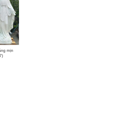
ắng mịn
7)