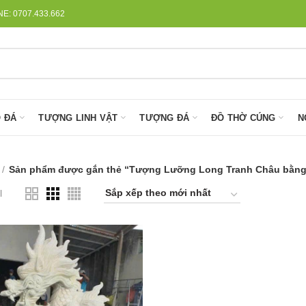
: 0707.433.662
 ĐÁ
TƯỢNG LINH VẬT
TƯỢNG ĐÁ
ĐỒ THỜ CÚNG
N
Sản phẩm được gắn thẻ “Tượng Lưỡng Long Tranh Châu bằng 
l