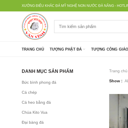
XƯỞNG ĐIÊU KHẮC ĐÁ MỸ NGHỆ NON NƯỚC ĐÀ NẴNG - HOTLINE
TRANG CHỦ
TƯỢNG PHẬT ĐÁ
TƯỢNG CÔNG GIÁO
Trang chủ
DANH MỤC SẢN PHẨM
Show
Al
Bức bình phong đá
Cá chép
Cá heo bằng đá
Chúa Kito Vua
Đại bàng đá