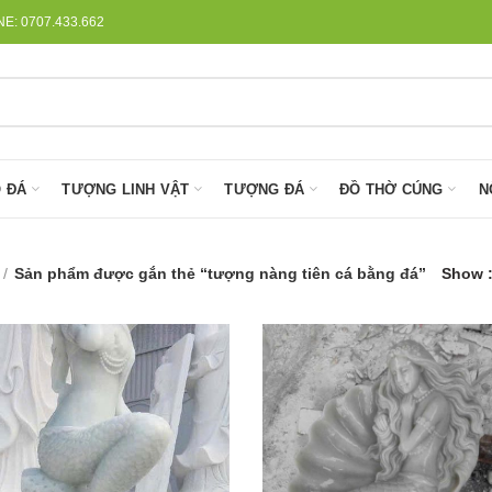
: 0707.433.662
 ĐÁ
TƯỢNG LINH VẬT
TƯỢNG ĐÁ
ĐỒ THỜ CÚNG
N
Sản phẩm được gắn thẻ “tượng nàng tiên cá bằng đá”
Show