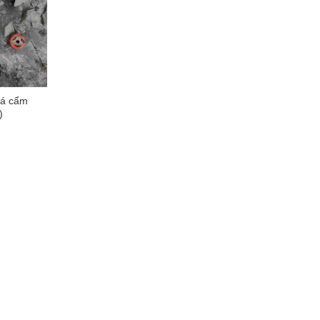
đá cẩm
)