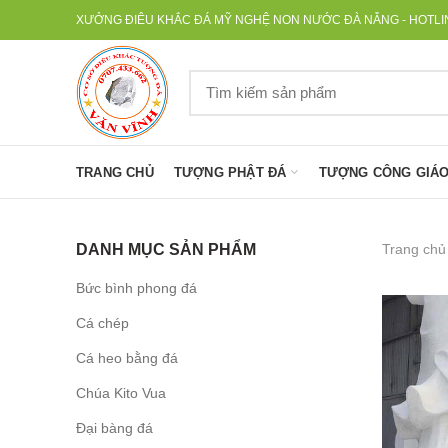
XƯỞNG ĐIÊU KHẮC ĐÁ MỸ NGHỆ NON NƯỚC ĐÀ NẴNG - HOTLINE
TRANG CHỦ
TƯỢNG PHẬT ĐÁ
TƯỢNG CÔNG GIÁO
Trang chủ
DANH MỤC SẢN PHẨM
Bức bình phong đá
Cá chép
Cá heo bằng đá
Chúa Kito Vua
Đại bàng đá