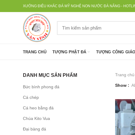
XƯỞNG ĐIÊU KHẮC ĐÁ MỸ NGHỆ NON NƯỚC ĐÀ NẴNG - HOTLINE
TRANG CHỦ
TƯỢNG PHẬT ĐÁ
TƯỢNG CÔNG GIÁO
Trang chủ
DANH MỤC SẢN PHẨM
Show
Al
Bức bình phong đá
Cá chép
Cá heo bằng đá
Chúa Kito Vua
Đại bàng đá