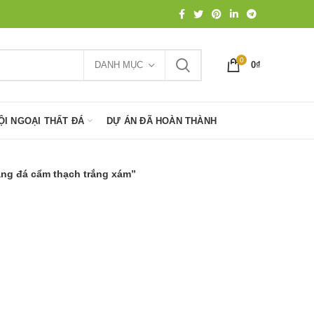
0
DANH MỤC
0
₫
ỘI NGOẠI THẤT ĐÁ
DỰ ÁN ĐÃ HOÀN THÀNH
ng đá cẩm thạch trắng xám”