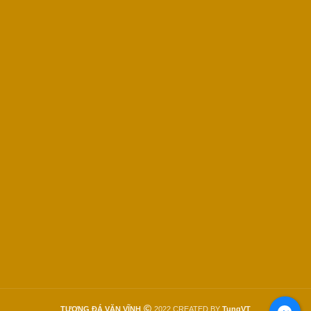
TƯỢNG ĐÁ VĂN VĨNH
2022 CREATED BY
TungVT