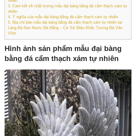
nhiên
3.
Cam kết về chất lượng mẫu đại bàng bằng đá cẩm thạch xám tự
nhiên
4.
Ý nghĩa của mẫu đại bàng bằng đá cẩm thạch xám tự nhiên
5.
Địa chỉ bán mẫu đại bàng bằng đá cẩm thạch xám tự nhiên tại
Làng Đá Non Nước Đà Nẵng – Cơ Sở Điêu Khắc Tượng Đá Văn
Vĩnh
Hình ảnh sản phẩm mẫu đại bàng
bằng đá cẩm thạch xám tự nhiên