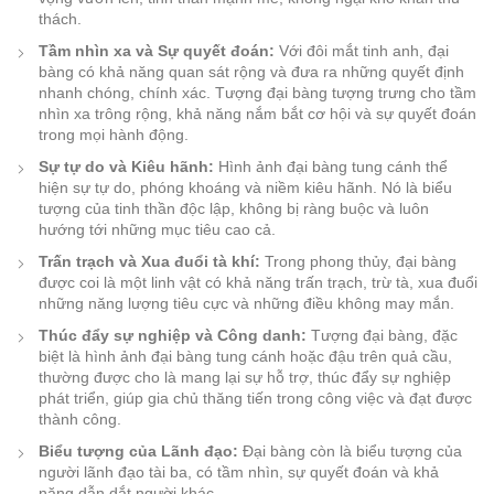
thách.
Tầm nhìn xa và Sự quyết đoán:
Với đôi mắt tinh anh, đại
bàng có khả năng quan sát rộng và đưa ra những quyết định
nhanh chóng, chính xác. Tượng đại bàng tượng trưng cho tầm
nhìn xa trông rộng, khả năng nắm bắt cơ hội và sự quyết đoán
trong mọi hành động.
Sự tự do và Kiêu hãnh:
Hình ảnh đại bàng tung cánh thể
hiện sự tự do, phóng khoáng và niềm kiêu hãnh. Nó là biểu
tượng của tinh thần độc lập, không bị ràng buộc và luôn
hướng tới những mục tiêu cao cả.
Trấn trạch và Xua đuổi tà khí:
Trong phong thủy, đại bàng
được coi là một linh vật có khả năng trấn trạch, trừ tà, xua đuổi
những năng lượng tiêu cực và những điều không may mắn.
Thúc đẩy sự nghiệp và Công danh:
Tượng đại bàng, đặc
biệt là hình ảnh đại bàng tung cánh hoặc đậu trên quả cầu,
thường được cho là mang lại sự hỗ trợ, thúc đẩy sự nghiệp
phát triển, giúp gia chủ thăng tiến trong công việc và đạt được
thành công.
Biểu tượng của Lãnh đạo:
Đại bàng còn là biểu tượng của
người lãnh đạo tài ba, có tầm nhìn, sự quyết đoán và khả
năng dẫn dắt người khác.