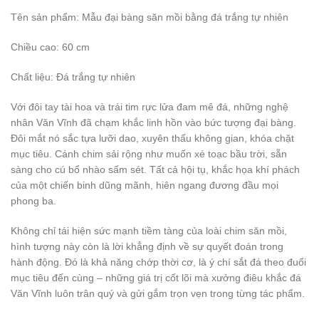
Tên sản phẩm: Mẫu đại bàng săn mồi bằng đá trắng tự nhiên
Chiều cao: 60 cm
Chất liệu: Đá trắng tự nhiên
Với đôi tay tài hoa và trái tim rực lửa đam mê đá, những nghệ
nhân Văn Vĩnh đã chạm khắc linh hồn vào bức tượng đại bàng.
Đôi mắt nó sắc tựa lưỡi dao, xuyên thấu không gian, khóa chặt
mục tiêu. Cánh chim sải rộng như muốn xé toạc bầu trời, sẵn
sàng cho cú bổ nhào sấm sét. Tất cả hội tụ, khắc họa khí phách
của một chiến binh dũng mãnh, hiên ngang đương đầu mọi
phong ba.
Không chỉ tái hiện sức mạnh tiềm tàng của loài chim săn mồi,
hình tượng này còn là lời khẳng định về sự quyết đoán trong
hành động. Đó là khả năng chớp thời cơ, là ý chí sắt đá theo đuổi
mục tiêu đến cùng – những giá trị cốt lõi mà xưởng điêu khắc đá
Văn Vĩnh luôn trân quý và gửi gắm trọn vẹn trong từng tác phẩm.