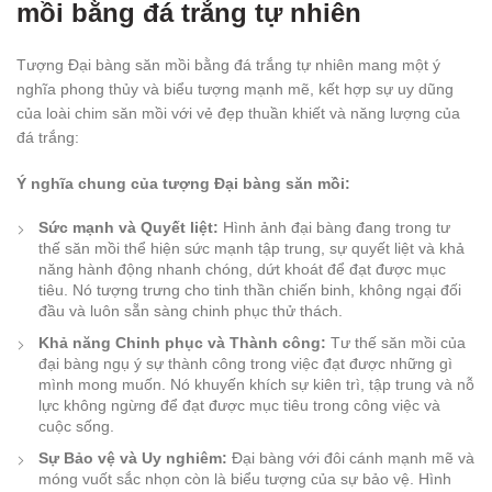
mồi bằng đá trắng tự nhiên
Tượng Đại bàng săn mồi bằng đá trắng tự nhiên mang một ý
nghĩa phong thủy và biểu tượng mạnh mẽ, kết hợp sự uy dũng
của loài chim săn mồi với vẻ đẹp thuần khiết và năng lượng của
đá trắng:
Ý nghĩa chung của tượng Đại bàng săn mồi:
Sức mạnh và Quyết liệt:
Hình ảnh đại bàng đang trong tư
thế săn mồi thể hiện sức mạnh tập trung, sự quyết liệt và khả
năng hành động nhanh chóng, dứt khoát để đạt được mục
tiêu. Nó tượng trưng cho tinh thần chiến binh, không ngại đối
đầu và luôn sẵn sàng chinh phục thử thách.
Khả năng Chinh phục và Thành công:
Tư thế săn mồi của
đại bàng ngụ ý sự thành công trong việc đạt được những gì
mình mong muốn. Nó khuyến khích sự kiên trì, tập trung và nỗ
lực không ngừng để đạt được mục tiêu trong công việc và
cuộc sống.
Sự Bảo vệ và Uy nghiêm:
Đại bàng với đôi cánh mạnh mẽ và
móng vuốt sắc nhọn còn là biểu tượng của sự bảo vệ. Hình