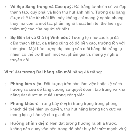
Vẻ đẹp Sang trọng và Cao quý:
Đá trắng tự nhiên có vẻ đẹp
thanh tao, quý phái và luôn thu hút ánh nhìn. Tượng đại bàng
được chế tác từ chất liệu này không chỉ mang ý nghĩa phong
thủy mà còn là một tác phẩm nghệ thuật tinh tế, thể hiện gu
thẩm mỹ cao của người sở hữu.
Sự Bền bỉ và Giá trị Vĩnh cửu:
Tương tự như các loại đá
cẩm thạch khác, đá trắng cũng có độ bền cao, trường tồn với
thời gian. Một bức tượng đại bàng săn mồi bằng đá trắng tự
nhiên có thể trở thành một vật phẩm giá trị, mang ý nghĩa
truyền đời.
Vị trí đặt tượng Đại bàng săn mồi bằng đá trắng:
Phòng làm việc:
Đặt tượng trên bàn làm việc hoặc kệ sách
hướng ra cửa để tăng cường sự quyết đoán, tập trung và khả
năng đạt được mục tiêu trong công việc.
Phòng khách:
Trưng bày ở vị trí trang trọng trong phòng
khách để thể hiện uy quyền, thu hút năng lượng tích cực và
mang lại sự bảo vệ cho gia đình.
Hướng chính diện:
Nên đặt tượng hướng ra phía trước,
không nên quay vào bên trong để phát huy hết sức mạnh và ý