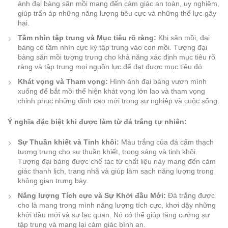
ảnh đại bàng săn mồi mang đến cảm giác an toàn, uy nghiêm,
giúp trấn áp những năng lượng tiêu cực và những thế lực gây
hại.
Tầm nhìn tập trung và Mục tiêu rõ ràng:
Khi săn mồi, đại
bàng có tầm nhìn cực kỳ tập trung vào con mồi. Tượng đại
bàng săn mồi tượng trưng cho khả năng xác định mục tiêu rõ
ràng và tập trung mọi nguồn lực để đạt được mục tiêu đó.
Khát vọng và Tham vọng:
Hình ảnh đại bàng vươn mình
xuống để bắt mồi thể hiện khát vọng lớn lao và tham vọng
chinh phục những đỉnh cao mới trong sự nghiệp và cuộc sống.
Ý nghĩa đặc biệt khi được làm từ đá trắng tự nhiên:
Sự Thuần khiết và Tinh khôi:
Màu trắng của đá cẩm thạch
tượng trưng cho sự thuần khiết, trong sáng và tinh khôi.
Tượng đại bàng được chế tác từ chất liệu này mang đến cảm
giác thanh lịch, trang nhã và giúp làm sạch năng lượng trong
không gian trưng bày.
Năng lượng Tích cực và Sự Khởi đầu Mới:
Đá trắng được
cho là mang trong mình năng lượng tích cực, khơi dậy những
khởi đầu mới và sự lạc quan. Nó có thể giúp tăng cường sự
tập trung và mang lại cảm giác bình an.