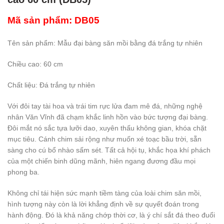
Mã sản phẩm: DB05
Tên sản phẩm: Mẫu đại bàng săn mồi bằng đá trắng tự nhiên
Chiều cao: 60 cm
Chất liệu: Đá trắng tự nhiên
Với đôi tay tài hoa và trái tim rực lửa đam mê đá, những nghệ
nhân Văn Vĩnh đã chạm khắc linh hồn vào bức tượng đại bàng.
Đôi mắt nó sắc tựa lưỡi dao, xuyên thấu không gian, khóa chặt
mục tiêu. Cánh chim sải rộng như muốn xé toạc bầu trời, sẵn
sàng cho cú bổ nhào sấm sét. Tất cả hội tụ, khắc họa khí phách
của một chiến binh dũng mãnh, hiên ngang đương đầu mọi
phong ba.
Không chỉ tái hiện sức mạnh tiềm tàng của loài chim săn mồi,
hình tượng này còn là lời khẳng định về sự quyết đoán trong
hành động. Đó là khả năng chớp thời cơ, là ý chí sắt đá theo đuổi