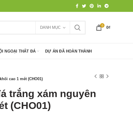
0
DANH MỤC
0
₫
ỘI NGOẠI THẤT ĐÁ
DỰ ÁN ĐÃ HOÀN THÀNH
khối cao 1 mét (CHO01)
á trắng xám nguyên
ét (CHO01)