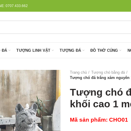
: 0707.433.662
 ĐÁ
TƯỢNG LINH VẬT
TƯỢNG ĐÁ
ĐỒ THỜ CÚNG
N
Trang chủ
Tượng chó bằng đá
Tượng chó đá trắng xám nguyên 
Tượng chó đ
khối cao 1 m
Mã sản phẩm: CHO01