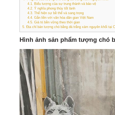
4.1.
Biểu tượng của sự trung thành và bảo vệ
4.2.
Ý nghĩa phong thủy tốt lành
4.3.
Thể hiện sự bề thế và sang trọng
4.4.
Gắn liền với văn hóa dân gian Việt Nam
4.5.
Giá trị bền vững theo thời gian
5.
Địa chỉ bán tượng chó bằng đá trắng xám nguyên khối tạ
Hình ảnh sản phẩm tượng chó b