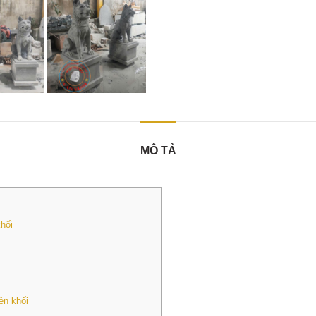
MÔ TẢ
hối
ên khối