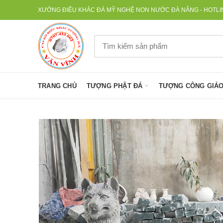
XƯỞNG ĐIÊU KHẮC ĐÁ MỸ NGHỆ NON NƯỚC ĐÀ NẴNG - HOTLINE
TRANG CHỦ
TƯỢNG PHẬT ĐÁ
TƯỢNG CÔNG GIÁO