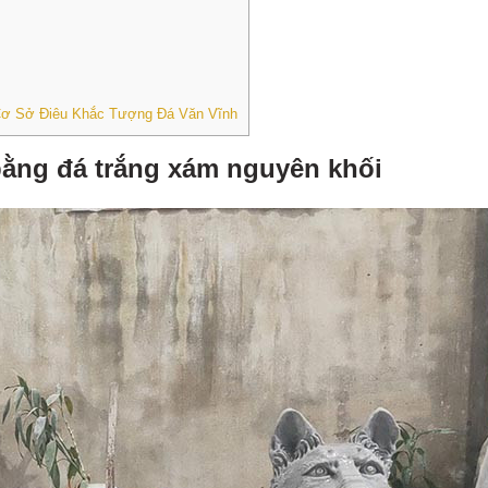
i Cơ Sở Điêu Khắc Tượng Đá Văn Vĩnh
ằng đá trắng xám nguyên khối