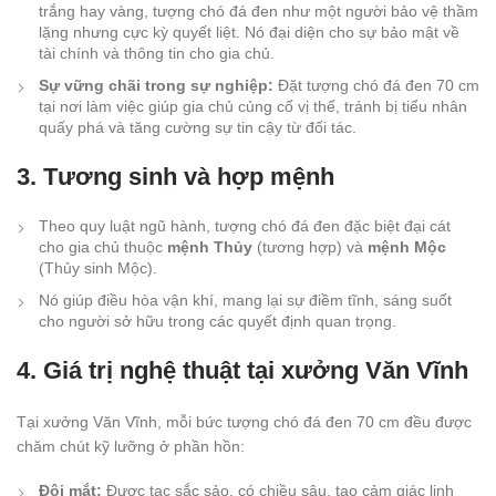
trắng hay vàng, tượng chó đá đen như một người bảo vệ thầm
lặng nhưng cực kỳ quyết liệt. Nó đại diện cho sự bảo mật về
tài chính và thông tin cho gia chủ.
Sự vững chãi trong sự nghiệp:
Đặt tượng chó đá đen 70 cm
tại nơi làm việc giúp gia chủ củng cố vị thế, tránh bị tiểu nhân
quấy phá và tăng cường sự tin cậy từ đối tác.
3. Tương sinh và hợp mệnh
Theo quy luật ngũ hành, tượng chó đá đen đặc biệt đại cát
cho gia chủ thuộc
mệnh Thủy
(tương hợp) và
mệnh Mộc
(Thủy sinh Mộc).
Nó giúp điều hòa vận khí, mang lại sự điềm tĩnh, sáng suốt
cho người sở hữu trong các quyết định quan trọng.
4. Giá trị nghệ thuật tại xưởng Văn Vĩnh
Tại xưởng Văn Vĩnh, mỗi bức tượng chó đá đen 70 cm đều được
chăm chút kỹ lưỡng ở phần hồn:
Đôi mắt:
Được tạc sắc sảo, có chiều sâu, tạo cảm giác linh