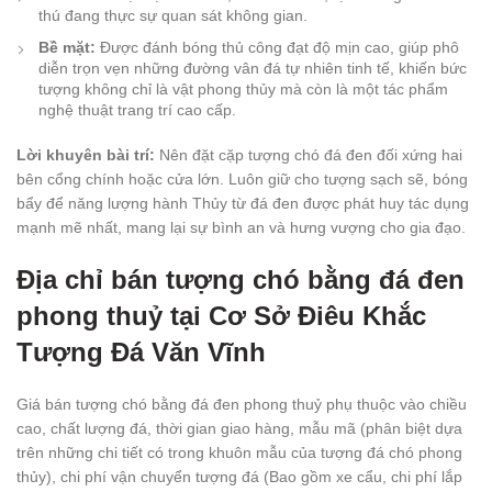
thú đang thực sự quan sát không gian.
Bề mặt:
Được đánh bóng thủ công đạt độ mịn cao, giúp phô
diễn trọn vẹn những đường vân đá tự nhiên tinh tế, khiến bức
tượng không chỉ là vật phong thủy mà còn là một tác phẩm
nghệ thuật trang trí cao cấp.
Lời khuyên bài trí:
Nên đặt cặp tượng chó đá đen đối xứng hai
bên cổng chính hoặc cửa lớn. Luôn giữ cho tượng sạch sẽ, bóng
bẩy để năng lượng hành Thủy từ đá đen được phát huy tác dụng
mạnh mẽ nhất, mang lại sự bình an và hưng vượng cho gia đạo.
Địa chỉ bán tượng chó bằng đá đen
phong thuỷ tại Cơ Sở Điêu Khắc
Tượng Đá Văn Vĩnh
Giá bán tượng chó bằng đá đen phong thuỷ phụ thuộc vào chiều
cao, chất lượng đá, thời gian giao hàng, mẫu mã (phân biệt dựa
trên những chi tiết có trong khuôn mẫu của tượng đá chó phong
thủy), chi phí vận chuyển tượng đá (Bao gồm xe cẩu, chi phí lắp