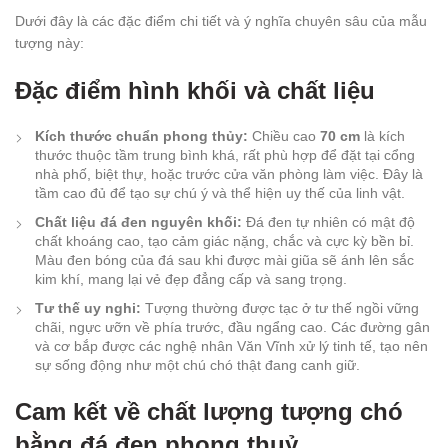
Dưới đây là các đặc điểm chi tiết và ý nghĩa chuyên sâu của mẫu
tượng này:
Đặc điểm hình khối và chất liệu
Kích thước chuẩn phong thủy:
Chiều cao
70 cm
là kích
thước thuộc tầm trung bình khá, rất phù hợp để đặt tại cổng
nhà phố, biệt thự, hoặc trước cửa văn phòng làm việc. Đây là
tầm cao đủ để tạo sự chú ý và thể hiện uy thế của linh vật.
Chất liệu đá đen nguyên khối:
Đá đen tự nhiên có mật độ
chất khoáng cao, tạo cảm giác nặng, chắc và cực kỳ bền bỉ.
Màu đen bóng của đá sau khi được mài giũa sẽ ánh lên sắc
kim khí, mang lại vẻ đẹp đẳng cấp và sang trọng.
Tư thế uy nghi:
Tượng thường được tạc ở tư thế ngồi vững
chãi, ngực ưỡn về phía trước, đầu ngẩng cao. Các đường gân
và cơ bắp được các nghệ nhân Văn Vĩnh xử lý tinh tế, tạo nên
sự sống động như một chú chó thật đang canh giữ.
Cam kết về chất lượng tượng chó
bằng đá đen phong thuỷ