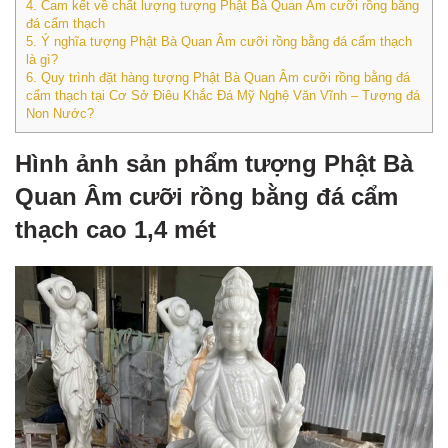
4.
Cam kết về chất lượng tượng Phật Bà Quan Âm cưỡi rồng bằng
đá cẩm thạch
5.
Ý nghĩa tượng Phật Bà Quan Âm cưỡi rồng bằng đá cẩm thạch
là gì?
6.
Quy trình đặt hàng tượng Phật Bà Quan Âm cưỡi rồng bằng đá
cẩm thạch tại Cơ Sở Điêu Khắc Đá Mỹ Nghệ Văn Vĩnh – Tượng đá
Non Nước?
Hình ảnh sản phẩm tượng Phật Bà
Quan Âm cưỡi rồng bằng đá cẩm
thạch cao 1,4 mét