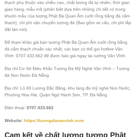
thạch phụ thuộc vào chiều cao, chất lượng đá tự nhiên, thời gian
giao hàng, mẫu mã (phân biệt dựa trên những chi tiết có trong
khuôn mẫu của tượng Phật Bà Quan Âm cưỡi rồng bằng đá cẩm
thạch), chi phí vận chuyển tượng đá (Bao gồm xe cẩu, chi phí lắp
đặt tận nơi).
Để tham khảo giá bán tượng Phật Bà Quan Âm cưỡi rồng bằng
đá cẩm thạch chuẩn xác nhất, các bạn có thể gọi hotline Văn
Vĩnh: 0707.433.662 để được báo giá ngay tại xưởng Văn Vĩnh.
Địa chỉ Cơ Sở Điêu Khắc Tượng Đá Mỹ Nghệ Văn Vĩnh – Tượng
đá Non Nước Đà Nẵng
Địa chỉ: Lô 69 Lương Đắc Bằng, khu làng đá mỹ nghệ Non Nước,
Phường Hòa Hải, Quận Ngũ Hành Sơn, TP. Đà Nẵng
Điện thoại:
0707.433.662
Website:
https://tuongdavanvinh.com
Cam kết về chất lượng tượng Phật