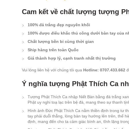
Cam kết về chất lượng tượng Ph
100% đá trắng đẹp nguyên khối
100% được điêu khắc thủ công dưới bàn tay của 
Chất lượng bền bỉ cùng thời gian
Ship hàng trên toàn Quốc
Giá thành hợp lý, cạnh tranh nhất thị trường
Vui lòng liên hệ với chúng tôi qua
Hotline: 0707.433.662
đ
Ý nghĩa tượng Phật Thích Ca nh
Tượng Phật Thích Ca nhập Niết Bàn bằng đá trắng xanh
Phật uy nghi toạ lạc trên bệ đá, mang theo sự thanh tịn
Hình ảnh Đức Phật Thích Ca nằm thiền định trong tư th
tay phải duỗi thẳng, lòng bàn tay hướng lên trên, thể
định, mang đến cho ta cảm giác bình an, tĩnh lặng tron