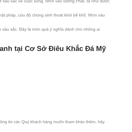
hở sâu sắc về cuộc sống. Nhìn vào tượng Phật, ta như được
Phật pháp, cứu độ chúng sinh thoát khỏi bể khổ. Nhìn vào
h sâu sắc. Đây là món quà ý nghĩa dành cho những ai
xanh tại Cơ Sở Điêu Khắc Đá Mỹ
 thông tin các Quý khách hàng muốn tham khảo thêm, hãy