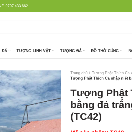
: 0707.433.662
 ĐÁ
TƯỢNG LINH VẬT
TƯỢNG ĐÁ
ĐỒ THỜ CÚNG
N
Trang chủ
Tượng Phật Thích Ca
Tượng Phật Thích Ca nhập niết bà
Tượng Phật 
bằng đá trắn
(TC42)