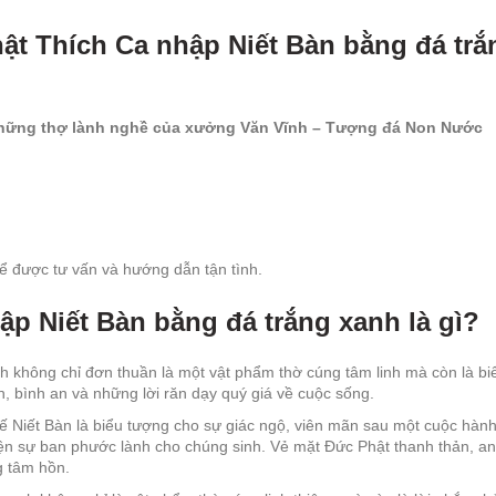
ật Thích Ca nhập Niết Bàn bằng đá trắ
những thợ lành nghề của xưởng Văn Vĩnh – Tượng đá Non Nước
ể được tư vấn và hướng dẫn tận tình.
ập Niết Bàn bằng đá trắng xanh là gì?
 không chỉ đơn thuần là một vật phẩm thờ cúng tâm linh mà còn là biể
h, bình an và những lời răn dạy quý giá về cuộc sống.
ế Niết Bàn là biểu tượng cho sự giác ngộ, viên mãn sau một cuộc hành 
 hiện sự ban phước lành cho chúng sinh. Vẻ mặt Đức Phật thanh thản, 
g tâm hồn.