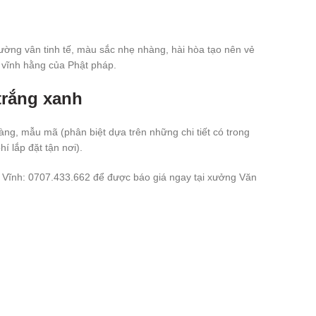
ường vân tinh tế, màu sắc nhẹ nhàng, hài hòa tạo nên vẻ
ự vĩnh hằng của Phật pháp.
trắng xanh
ng, mẫu mã (phân biệt dựa trên những chi tiết có trong
 lắp đặt tận nơi).
n Vĩnh: 0707.433.662 để được báo giá ngay tại xưởng Văn