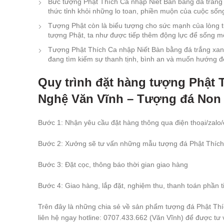
Bức tượng Phật Thích Ca nhập Niết Bàn bằng đá trắng x
thức tỉnh khỏi những lo toan, phiền muộn của cuộc sốn
Tượng Phật còn là biểu tượng cho sức mạnh của lòng từ 
tượng Phật, ta như được tiếp thêm động lực để sống mộ
Tượng Phật Thích Ca nhập Niết Bàn bằng đá trắng xanh
đang tìm kiếm sự thanh tịnh, bình an và muốn hướng đế
Quy trình đặt hàng tượng Phật 
Nghệ Văn Vĩnh – Tượng đá No
Bước 1: Nhận yêu cầu đặt hàng thông qua điện thoại/zalo/
Bước 2: Xưởng sẽ tư vấn những mẫu tượng đá Phật Thích
Bước 3: Đặt cọc, thông báo thời gian giao hàng
Bước 4: Giao hàng, lắp đặt, nghiệm thu, thanh toán phần ti
Trên đây là những chia sẻ về sản phẩm tượng đá Phật Thí
liên hệ ngay hotline: 0707.433.662 (Văn Vĩnh) để được tư 