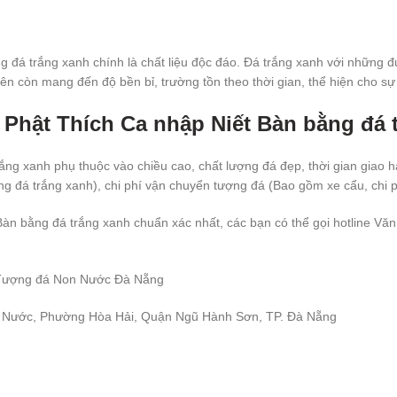
 đá trắng xanh chính là chất liệu độc đáo. Đá trắng xanh với những đ
hiên còn mang đến độ bền bỉ, trường tồn theo thời gian, thể hiện cho s
á Phật Thích Ca nhập Niết Bàn bằng đá 
ng xanh phụ thuộc vào chiều cao, chất lượng đá đẹp, thời gian giao hà
đá trắng xanh), chi phí vận chuyển tượng đá (Bao gồm xe cẩu, chi phí
àn bằng đá trắng xanh chuẩn xác nhất, các bạn có thể gọi hotline Vă
 Tượng đá Non Nước Đà Nẵng
on Nước, Phường Hòa Hải, Quận Ngũ Hành Sơn, TP. Đà Nẵng