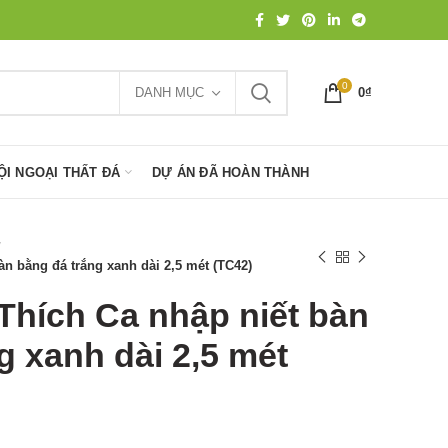
0
DANH MỤC
0
₫
ỘI NGOẠI THẤT ĐÁ
DỰ ÁN ĐÃ HOÀN THÀNH
n bằng đá trắng xanh dài 2,5 mét (TC42)
Thích Ca nhập niết bàn
g xanh dài 2,5 mét