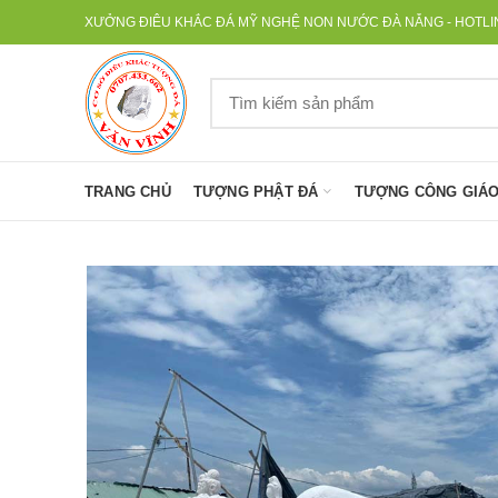
XƯỞNG ĐIÊU KHẮC ĐÁ MỸ NGHỆ NON NƯỚC ĐÀ NẴNG - HOTLINE
TRANG CHỦ
TƯỢNG PHẬT ĐÁ
TƯỢNG CÔNG GIÁO